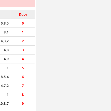
Đuôi
0,8,5
0
8,1
1
4,3,2
2
4,8
3
4,9
4
1
5
8,5,4
6
4,7,2
7
1
8
,0,8,7
9