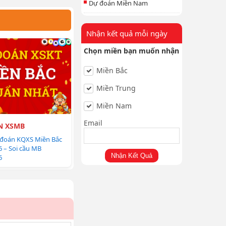
Dự đoán Miền Nam
Nhận kết quả mỗi ngày
Chọn miền bạn muốn nhận
Miền Bắc
Miền Trung
Miền Nam
Email
N XSMB
 đoán KQXS Miền Bắc
6 – Soi cầu MB
Nhận Kết Quả
6