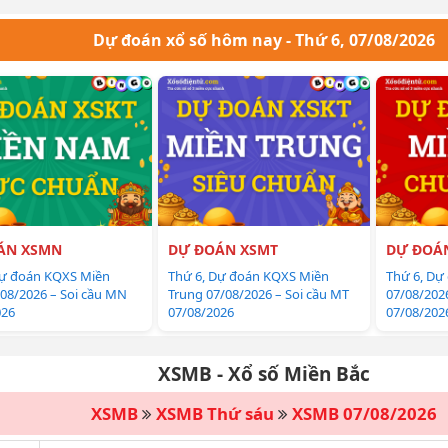
Dự đoán xổ số hôm nay - Thứ 6, 07/08/2026
ÁN XSMN
DỰ ĐOÁN XSMT
DỰ ĐOÁ
Dự đoán KQXS Miền
Thứ 6, Dự đoán KQXS Miền
Thứ 6, Dự
08/2026 – Soi cầu MN
Trung 07/08/2026 – Soi cầu MT
07/08/202
026
07/08/2026
07/08/202
XSMB - Xổ số Miền Bắc
XSMB
XSMB Thứ sáu
XSMB 07/08/2026