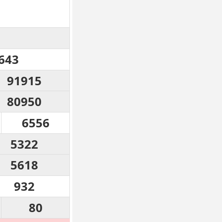
643
91915
80950
6556
5322
5618
932
80