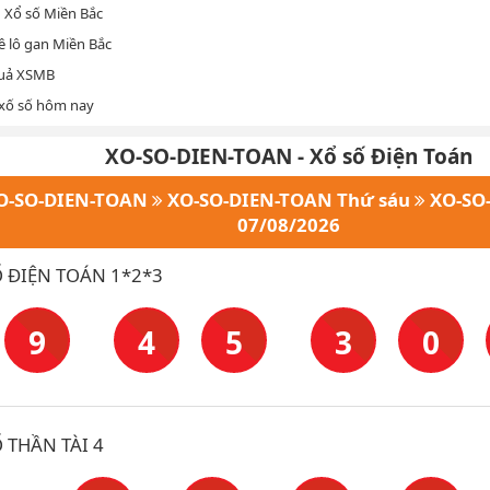
 Xổ số Miền Bắc
 lô gan Miền Bắc
quả XSMB
 xố số hôm nay
XO-SO-DIEN-TOAN - Xổ số Điện Toán
O-SO-DIEN-TOAN
XO-SO-DIEN-TOAN Thứ sáu
XO-SO
07/08/2026
Ố ĐIỆN TOÁN 1*2*3
9
4
5
3
0
 THẦN TÀI 4