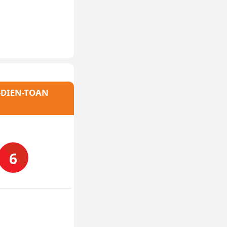
-DIEN-TOAN
6