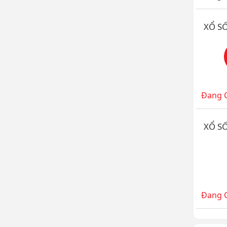
XỔ S
Đang 
XỔ S
Đang 