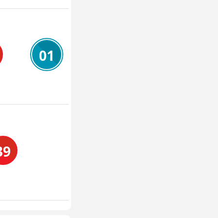
01
39