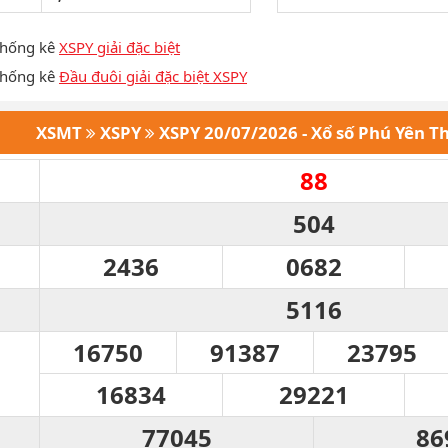
thống kê
XSPY giải đặc biệt
thống kê
Đầu đuôi giải đặc biệt XSPY
XSMT
XSPY
XSPY 20/07/2026
- Xổ số Phú Yên T
88
504
2436
0682
5116
16750
91387
23795
16834
29221
77045
86