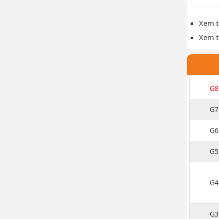
Xem 
Xem 
G8
G7
G6
G5
G4
G3