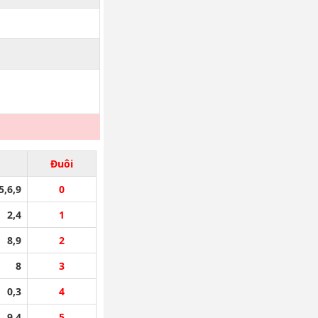
Đuôi
5,6,9
0
2,4
1
8,9
2
8
3
0,3
4
9,4
5