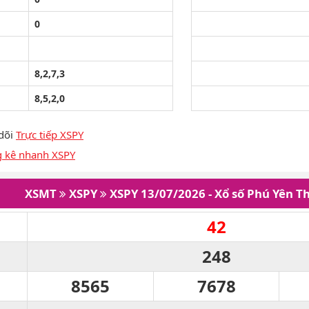
0
8,2,7,3
8,5,2,0
dõi
Trực tiếp XSPY
 kê nhanh XSPY
XSMT
XSPY
XSPY 13/07/2026
- Xổ số Phú Yên T
42
248
8565
7678