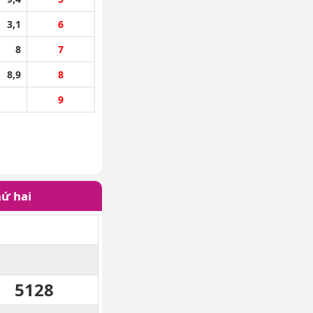
3,1
6
8
7
8,9
8
9
hứ hai
5128