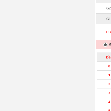
G2
G1
ĐB
Đầ
0
1
2
3
4
5