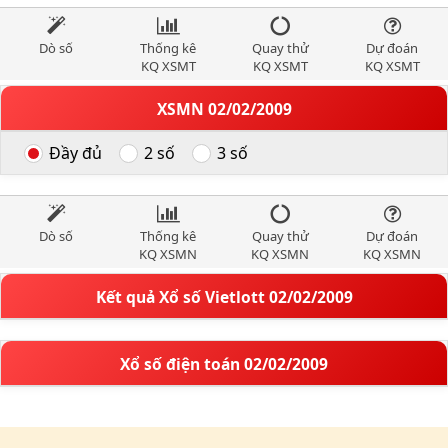
Dò số
Thống kê
Quay thử
Dự đoán
KQ XSMT
KQ XSMT
KQ XSMT
XSMN 02/02/2009
Đầy đủ
2 số
3 số
Dò số
Thống kê
Quay thử
Dự đoán
KQ XSMN
KQ XSMN
KQ XSMN
Kết quả Xổ số Vietlott 02/02/2009
Xổ số điện toán 02/02/2009