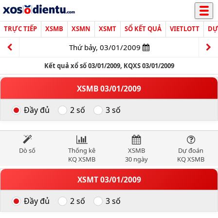
TRỰC TIẾP
XSMB
XSMN
XSMT
SỔ KẾT QUẢ
VIETLOTT
DỰ
Thứ bảy, 03/01/2009
Kết quả xổ số 03/01/2009, KQXS 03/01/2009
XSMB 03/01/2009
Đầy đủ
2 số
3 số
Dò số
Thống kê
XSMB
Dự đoán
KQ XSMB
30 ngày
KQ XSMB
XSMT 03/01/2009
Đầy đủ
2 số
3 số