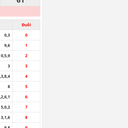
Đuôi
0,3
0
9,6
1
0,5,9
2
3
3
,3,8,4
4
8
5
,2,6,1
6
5,0,2
7
3,1,6
8
9,8
9