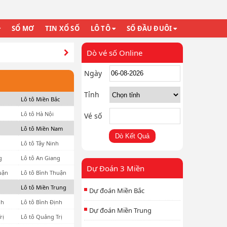
SỔ MƠ
TIN XỔ SỐ
LÔ TÔ
SỐ ĐẦU ĐUÔI
Dò vé số Online
Ngày
Tỉnh
Lô tô
Miền Bắc
Lô tô
Hà Nội
Vé số
Lô tô
Miền Nam
Dò Kết Quả
h
Lô tô
Tây Ninh
g
Lô tô
An Giang
Dự Đoán 3 Miền
uận
Lô tô
Bình Thuận
Lô tô
Miền Trung
Dự đoán Miền Bắc
nh
Lô tô
Bình Định
Dự đoán Miền Trung
rị
Lô tô
Quảng Trị