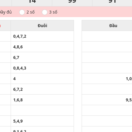
Đầy đủ
2 số
3 số
u
Đuôi
Đầu
0,4,7,2
4,8,6
6,7
0,8,4,3
4
1,0
6,7,2
1,6,8
9,5
5,4,9
9,1,6,2