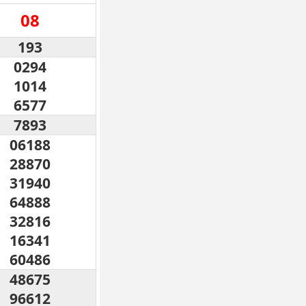
08
193
0294
1014
6577
7893
06188
28870
31940
64888
32816
16341
60486
48675
96612