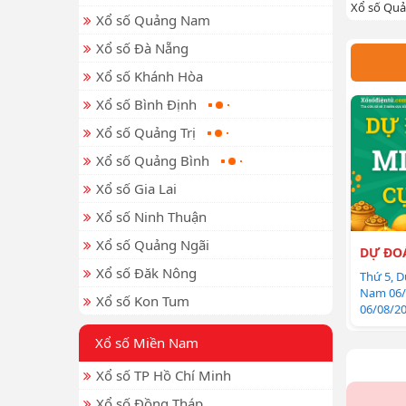
Xổ số Quả
Xổ số Quảng Nam
Xổ số Đà Nẵng
Xổ số Khánh Hòa
Xổ số Bình Định
Xổ số Quảng Trị
Xổ số Quảng Bình
Xổ số Gia Lai
Xổ số Ninh Thuận
Xổ số Quảng Ngãi
DỰ ĐO
Xổ số Đăk Nông
Thứ 5, 
Nam 06/
Xổ số Kon Tum
06/08/2
Xổ số Miền Nam
Xổ số TP Hồ Chí Minh
Xổ số Đồng Tháp