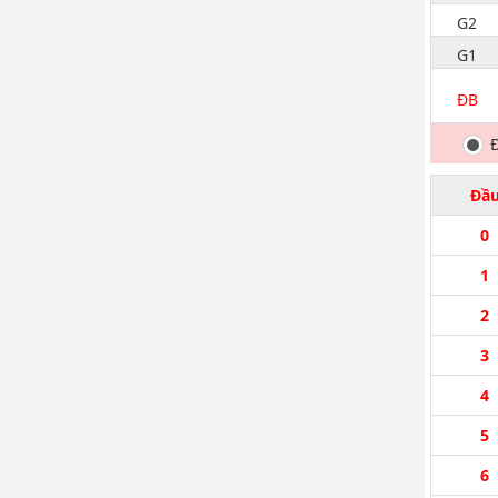
G2
G1
ĐB
Đầ
0
1
2
3
4
5
6