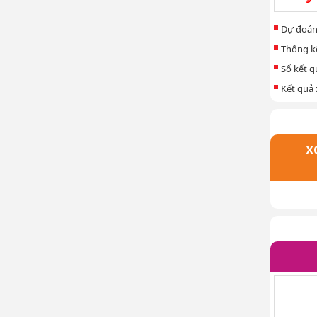
Dự đoán
Thống kê
Sổ kết 
Kết quả
X