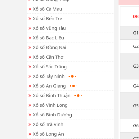
Xổ số Cà Mau
ĐB
Xổ số Bến Tre
Xổ số Vũng Tàu
G1
Xổ số Bạc Liêu
G2
Xổ số Đồng Nai
Xổ số Cần Thơ
G3
Xổ số Sóc Trăng
Xổ số Tây Ninh
Xổ số An Giang
G4
Xổ số Bình Thuận
Xổ số Vĩnh Long
G5
Xổ số Bình Dương
Xổ số Trà Vinh
G6
Xổ số Long An
G7