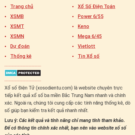
Trang chủ
Xổ Số Điện Toán
XSMB
Power 6/55
XSMT
Keno
XSMN
Mega 6/45
Dự đoán
Vietlott
Thống kê
Tin Xổ số
Xổ số Điện Tử (xosodientu.com) là website chuyên trực
tiếp kết quả xổ số ba miền Bắc Trung Nam nhanh và chính
xác. Ngoài ra, chúng tôi cung cấp các tính năng thống kê, dò
số giúp bạn kiểm tra kết quả nhanh nhất.
Lưu ý:
Các kết quả và tính năng chỉ mang tính tham khảo.
Để có thông tin chính xác nhất, bạn nên vào website xổ số