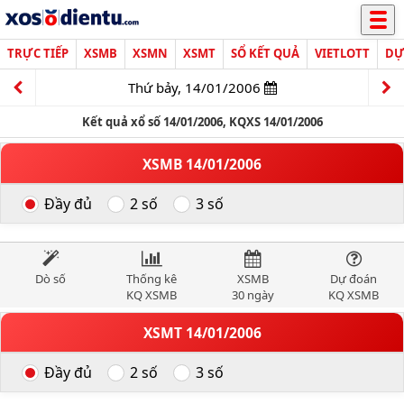
TRỰC TIẾP
XSMB
XSMN
XSMT
SỔ KẾT QUẢ
VIETLOTT
DỰ
Thứ bảy, 14/01/2006
Kết quả xổ số 14/01/2006, KQXS 14/01/2006
XSMB 14/01/2006
Đầy đủ
2 số
3 số
Dò số
Thống kê
XSMB
Dự đoán
KQ XSMB
30 ngày
KQ XSMB
XSMT 14/01/2006
Đầy đủ
2 số
3 số