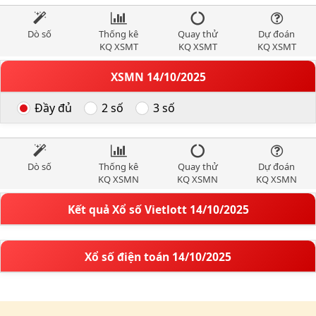
Dò số
Thống kê
Quay thử
Dự đoán
KQ XSMT
KQ XSMT
KQ XSMT
XSMN 14/10/2025
Đầy đủ
2 số
3 số
Dò số
Thống kê
Quay thử
Dự đoán
KQ XSMN
KQ XSMN
KQ XSMN
Kết quả Xổ số Vietlott 14/10/2025
Xổ số điện toán 14/10/2025