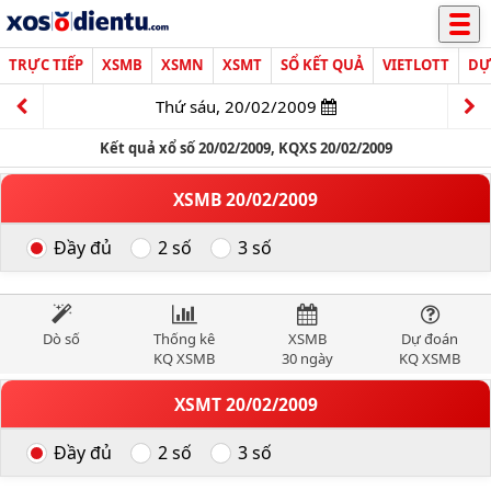
TRỰC TIẾP
XSMB
XSMN
XSMT
SỔ KẾT QUẢ
VIETLOTT
DỰ
Thứ sáu, 20/02/2009
Kết quả xổ số 20/02/2009, KQXS 20/02/2009
XSMB 20/02/2009
Đầy đủ
2 số
3 số
Dò số
Thống kê
XSMB
Dự đoán
KQ XSMB
30 ngày
KQ XSMB
XSMT 20/02/2009
Đầy đủ
2 số
3 số