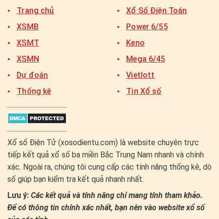
Trang chủ
Xổ Số Điện Toán
XSMB
Power 6/55
XSMT
Keno
XSMN
Mega 6/45
Dự đoán
Vietlott
Thống kê
Tin Xổ số
Xổ số Điện Tử (xosodientu.com) là website chuyên trực
tiếp kết quả xổ số ba miền Bắc Trung Nam nhanh và chính
xác. Ngoài ra, chúng tôi cung cấp các tính năng thống kê, dò
số giúp bạn kiểm tra kết quả nhanh nhất.
Lưu ý:
Các kết quả và tính năng chỉ mang tính tham khảo.
Để có thông tin chính xác nhất, bạn nên vào website xổ số