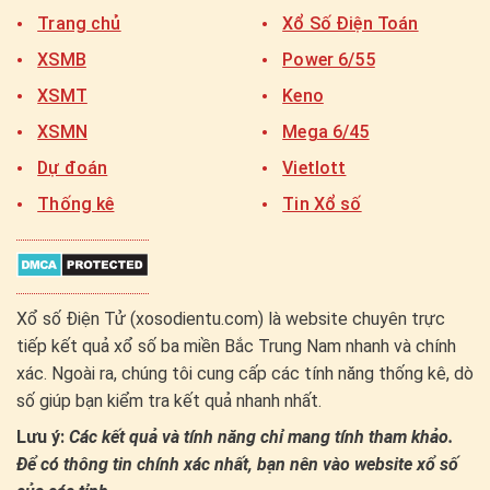
Trang chủ
Xổ Số Điện Toán
XSMB
Power 6/55
XSMT
Keno
XSMN
Mega 6/45
Dự đoán
Vietlott
Thống kê
Tin Xổ số
Xổ số Điện Tử (xosodientu.com) là website chuyên trực
tiếp kết quả xổ số ba miền Bắc Trung Nam nhanh và chính
xác. Ngoài ra, chúng tôi cung cấp các tính năng thống kê, dò
số giúp bạn kiểm tra kết quả nhanh nhất.
Lưu ý:
Các kết quả và tính năng chỉ mang tính tham khảo.
Để có thông tin chính xác nhất, bạn nên vào website xổ số