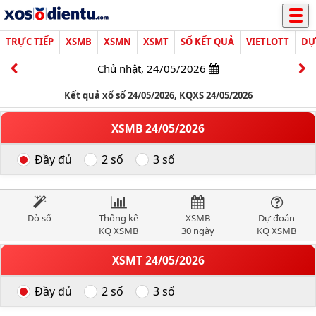
TRỰC TIẾP
XSMB
XSMN
XSMT
SỔ KẾT QUẢ
VIETLOTT
DỰ
Chủ nhật, 24/05/2026
Kết quả xổ số 24/05/2026, KQXS 24/05/2026
XSMB 24/05/2026
Đầy đủ
2 số
3 số
Dò số
Thống kê
XSMB
Dự đoán
KQ XSMB
30 ngày
KQ XSMB
XSMT 24/05/2026
Đầy đủ
2 số
3 số