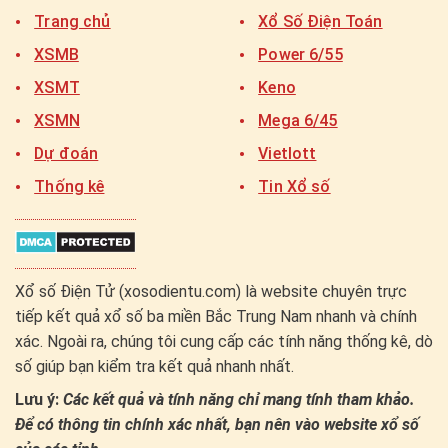
Trang chủ
Xổ Số Điện Toán
XSMB
Power 6/55
XSMT
Keno
XSMN
Mega 6/45
Dự đoán
Vietlott
Thống kê
Tin Xổ số
Xổ số Điện Tử (xosodientu.com) là website chuyên trực
tiếp kết quả xổ số ba miền Bắc Trung Nam nhanh và chính
xác. Ngoài ra, chúng tôi cung cấp các tính năng thống kê, dò
số giúp bạn kiểm tra kết quả nhanh nhất.
Lưu ý:
Các kết quả và tính năng chỉ mang tính tham khảo.
Để có thông tin chính xác nhất, bạn nên vào website xổ số