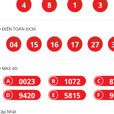
4
8
1
3
Ố ĐIỆN TOÁN 6X36
04
15
16
17
27
Ố MAX 4D
0023
1072
8
9420
5815
9
Cập Nhật