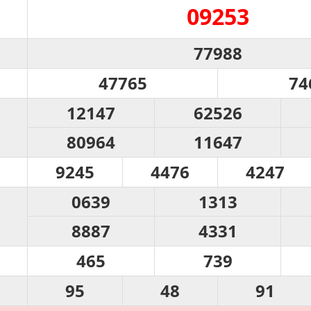
09253
77988
47765
74
12147
62526
80964
11647
9245
4476
4247
0639
1313
8887
4331
465
739
95
48
91