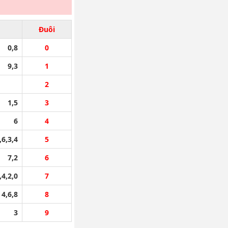
Đuôi
0,8
0
9,3
1
2
1,5
3
6
4
,6,3,4
5
7,2
6
,4,2,0
7
4,6,8
8
3
9