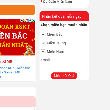
Dự đoán Miền Nam
Nhận kết quả mỗi ngày
Chọn miền bạn muốn nhận
Miền Bắc
Miền Trung
Miền Nam
Email
N XSMB
 đoán KQXS Miền Bắc
6 – Soi cầu MB
Nhận Kết Quả
6