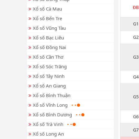
ĐB
Xổ số Cà Mau
Xổ số Bến Tre
G1
Xổ số Vũng Tàu
G2
Xổ số Bạc Liêu
Xổ số Đồng Nai
Xổ số Cần Thơ
G3
Xổ số Sóc Trăng
Xổ số Tây Ninh
G4
Xổ số An Giang
Xổ số Bình Thuận
G5
Xổ số Vĩnh Long
Xổ số Bình Dương
G6
Xổ số Trà Vinh
G7
Xổ số Long An