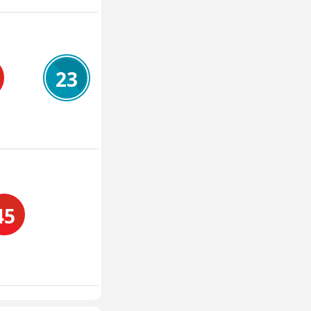
23
45