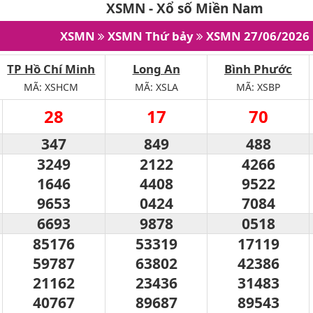
XSMN - Xổ số Miền Nam
XSMN
XSMN Thứ bảy
XSMN 27/06/2026
TP Hồ Chí Minh
Long An
Bình Phước
MÃ: XSHCM
MÃ: XSLA
MÃ: XSBP
28
17
70
347
849
488
3249
2122
4266
1646
4408
9522
9653
0424
7084
6693
9878
0518
85176
53319
17119
59787
63802
42386
21162
23436
31483
40767
89687
89543