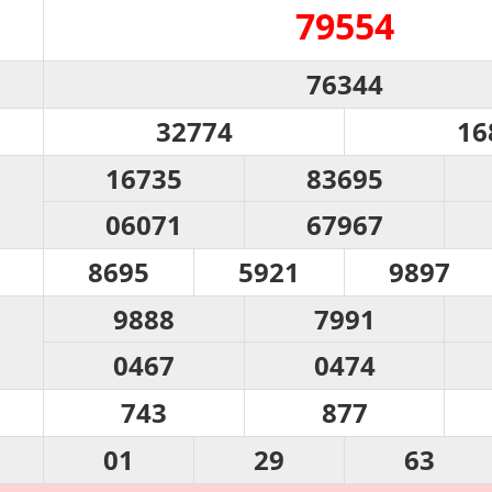
79554
76344
32774
16
16735
83695
06071
67967
8695
5921
9897
9888
7991
0467
0474
743
877
01
29
63