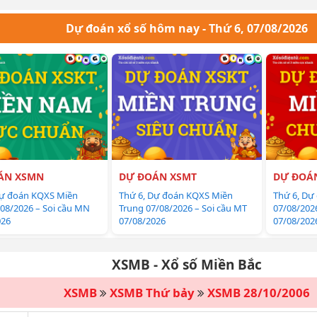
Dự đoán xổ số hôm nay - Thứ 6, 07/08/2026
ÁN XSMN
DỰ ĐOÁN XSMT
DỰ ĐOÁ
Dự đoán KQXS Miền
Thứ 6, Dự đoán KQXS Miền
Thứ 6, Dự
08/2026 – Soi cầu MN
Trung 07/08/2026 – Soi cầu MT
07/08/202
026
07/08/2026
07/08/202
XSMB - Xổ số Miền Bắc
XSMB
XSMB Thứ bảy
XSMB 28/10/2006