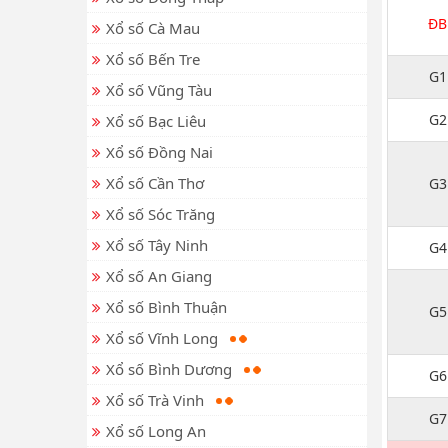
ĐB
Xổ số Cà Mau
Xổ số Bến Tre
G1
Xổ số Vũng Tàu
G2
Xổ số Bạc Liêu
Xổ số Đồng Nai
Xổ số Cần Thơ
G3
Xổ số Sóc Trăng
Xổ số Tây Ninh
G4
Xổ số An Giang
Xổ số Bình Thuận
G5
Xổ số Vĩnh Long
Xổ số Bình Dương
G6
Xổ số Trà Vinh
G7
Xổ số Long An