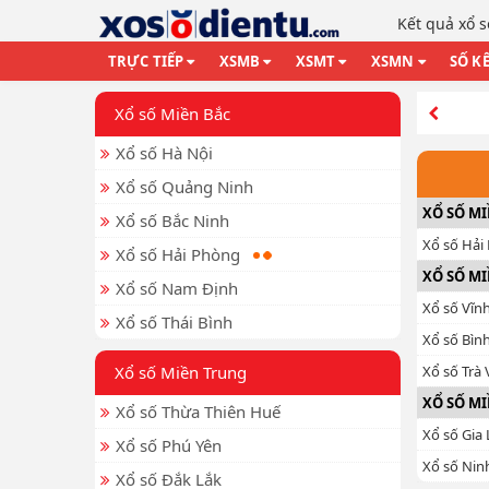
Kết quả xổ 
TRỰC TIẾP
XSMB
XSMT
XSMN
SỐ K
Xổ số Miền Bắc
Xổ số Hà Nội
Xổ số Quảng Ninh
XỔ SỐ MI
Xổ số Bắc Ninh
Xổ số Hải
Xổ số Hải Phòng
XỔ SỐ M
Xổ số Nam Định
Xổ số Vĩn
Xổ số Thái Bình
Xổ số Bìn
Xổ số Miền Trung
Xổ số Trà 
XỔ SỐ M
Xổ số Thừa Thiên Huế
Xổ số Gia 
Xổ số Phú Yên
Xổ số Nin
Xổ số Đắk Lắk