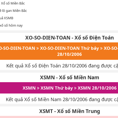
 Xổ số Miền Bắc
 lô gan Miền Bắc
quả XSMB
 xố số hôm nay
XO-SO-DIEN-TOAN - Xổ số Điện Toán
O-SO-DIEN-TOAN
XO-SO-DIEN-TOAN Thứ bảy
XO-SO
28/10/2006
Kết quả Xổ số Điện Toán 28/10/2006 đang được c
XSMN - Xổ số Miền Nam
XSMN
XSMN Thứ bảy
XSMN 28/10/2006
Kết quả Xổ số Miền Nam 28/10/2006 đang được c
XSMT - Xổ số Miền Trung