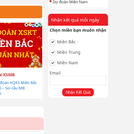
Dự đoán Miền Nam
Nhận kết quả mỗi ngày
Chọn miền bạn muốn nhận
Miền Bắc
Miền Trung
Miền Nam
Email
N XSMB
 đoán KQXS Miền Bắc
6 – Soi cầu MB
Nhận Kết Quả
6