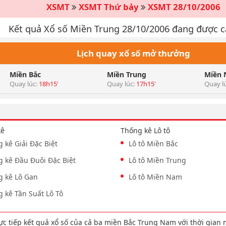
XSMT
XSMT Thứ bảy
XSMT 28/10/2006
Kết quả Xổ số Miền Trung 28/10/2006 đang được c
Lịch quay xổ số mở thưởng
Miền Bắc
Miền Trung
Miền
Quay lúc:
18h15'
Quay lúc:
17h15'
Quay l
kê
Thống kê Lô tô
 kê Giải Đặc Biệt
Lô tô Miền Bắc
 kê Đầu Đuôi Đặc Biệt
Lô tô Miền Trung
 kê Lô Gan
Lô tô Miền Nam
 kê Tần Suất Lô Tô
ực tiếp kết quả xổ số của cả ba miền Bắc Trung Nam với thời gian