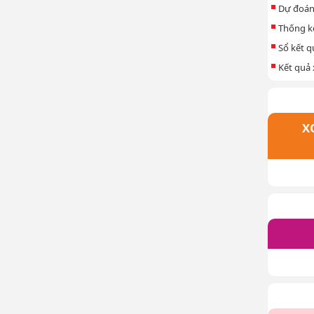
Dự đoán
Thống kê
Sổ kết 
Kết quả
X