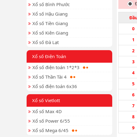
Xổ số Bình Phước
Xổ số Hậu Giang
Đầ
Xổ số Tiền Giang
0
Xổ số Kiên Giang
1
Xổ số Đà Lạt
2
Xổ số Điện Toán
3
Xổ số điện toán 1*2*3
4
Xổ số Thần Tài 4
5
Xổ số điện toán 6x36
6
Xổ số Vietlott
7
Xổ số Max 4D
8
Xổ số Power 6/55
9
Xổ số Mega 6/45