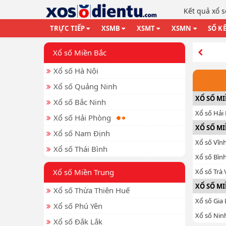
Kết quả xổ 
TRỰC TIẾP
XSMB
XSMT
XSMN
SỐ K
Xổ số Miền Bắc
Xổ số Hà Nội
Xổ số Quảng Ninh
XỔ SỐ MI
Xổ số Bắc Ninh
Xổ số Hải
Xổ số Hải Phòng
XỔ SỐ M
Xổ số Nam Định
Xổ số Vĩn
Xổ số Thái Bình
Xổ số Bìn
Xổ số Miền Trung
Xổ số Trà 
XỔ SỐ M
Xổ số Thừa Thiên Huế
Xổ số Gia 
Xổ số Phú Yên
Xổ số Nin
Xổ số Đắk Lắk