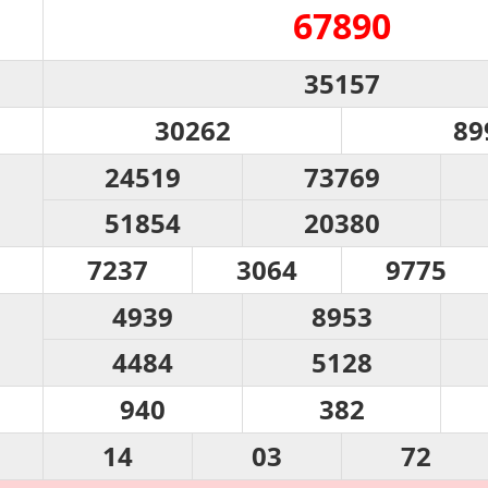
67890
35157
30262
89
24519
73769
51854
20380
7237
3064
9775
4939
8953
4484
5128
940
382
14
03
72