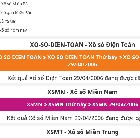
 Xổ số Miền Bắc
 lô gan Miền Bắc
quả XSMB
 xố số hôm nay
XO-SO-DIEN-TOAN - Xổ số Điện Toán
O-SO-DIEN-TOAN
XO-SO-DIEN-TOAN Thứ bảy
XO-SO
29/04/2006
Kết quả Xổ số Điện Toán 29/04/2006 đang được c
XSMN - Xổ số Miền Nam
XSMN
XSMN Thứ bảy
XSMN 29/04/2006
Kết quả Xổ số Miền Nam 29/04/2006 đang được c
XSMT - Xổ số Miền Trung