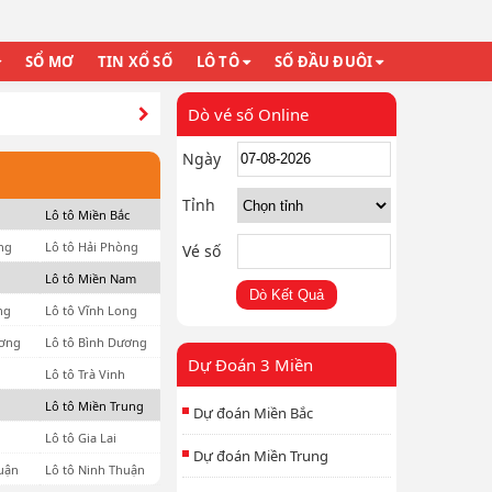
SỔ MƠ
TIN XỔ SỐ
LÔ TÔ
SỐ ĐẦU ĐUÔI
Dò vé số Online
Ngày
Tỉnh
Lô tô
Miền Bắc
ng
Lô tô
Hải Phòng
Vé số
Lô tô
Miền Nam
Dò Kết Quả
ng
Lô tô
Vĩnh Long
ương
Lô tô
Bình Dương
Dự Đoán 3 Miền
Lô tô
Trà Vinh
Lô tô
Miền Trung
Dự đoán Miền Bắc
Lô tô
Gia Lai
Dự đoán Miền Trung
uận
Lô tô
Ninh Thuận