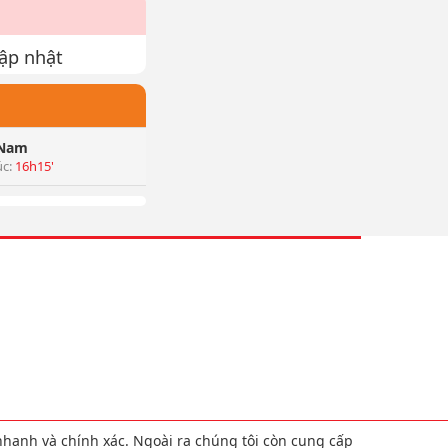
ập nhật
 Nam
úc:
16h15'
 nhanh và chính xác. Ngoài ra chúng tôi còn cung cấp