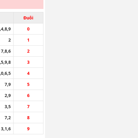
Đuôi
,4,8,9
0
2
1
7,8,6
2
,5,9,8
3
,0,6,5
4
7,9
5
2,9
6
3,5
7
7,2
8
3,1,6
9