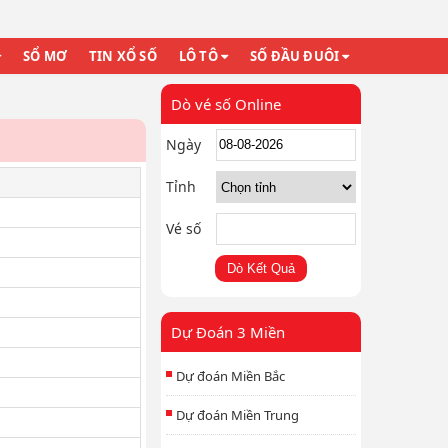
SỔ MƠ
TIN XỔ SỐ
LÔ TÔ
SỐ ĐẦU ĐUÔI
Dò vé số Online
Ngày
Tỉnh
Vé số
Dò Kết Quả
Dự Đoán 3 Miền
Dự đoán Miền Bắc
Dự đoán Miền Trung