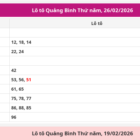
Lô tô Quảng Bình Thứ năm, 26/02/2026
Lô tô
12
18
14
22
24
42
53
56
51
61
65
75
78
77
86
88
85
96
Lô tô Quảng Bình Thứ năm, 19/02/2026