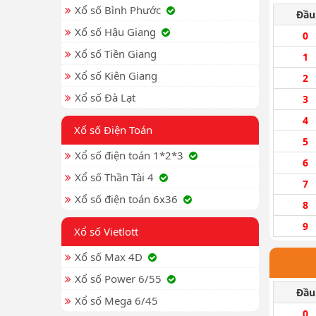
Xổ số Bình Phước
Đầu
Xổ số Hậu Giang
0
Xổ số Tiền Giang
1
Xổ số Kiên Giang
2
Xổ số Đà Lạt
3
4
Xổ số Điện Toán
5
Xổ số điện toán 1*2*3
6
Xổ số Thần Tài 4
7
Xổ số điện toán 6x36
8
9
Xổ số Vietlott
Xổ số Max 4D
Xổ số Power 6/55
Đầu
Xổ số Mega 6/45
0