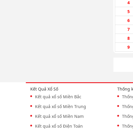
4
5
6
7
8
9
Kết Quả Xổ Số
Thống 
Kết quả xổ số Miền Bắc
Thống
Kết quả xổ số Miền Trung
Thống
Kết quả xổ số Miền Nam
Thống
Kết quả xổ số Điện Toán
Thống