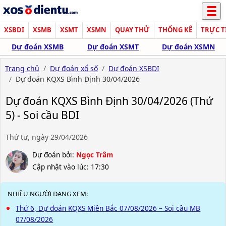
XSBDI
XSMB
XSMT
XSMN
QUAY THỬ
THỐNG KÊ
TRỰC T
Dự đoán XSMB
Dự đoán XSMT
Dự đoán XSMN
Trang chủ
Dự đoán xổ số
Dự đoán XSBDI
Dự đoán KQXS Bình Định 30/04/2026
Dự đoán KQXS Bình Định 30/04/2026 (Thứ
5) - Soi cầu BDI
Thứ tư, ngày 29/04/2026
Dự đoán bởi:
Ngọc Trâm
Cập nhật vào lúc: 17:30
NHIỀU NGƯỜI ĐANG XEM:
Thứ 6, Dự đoán KQXS Miền Bắc 07/08/2026 – Soi cầu MB
07/08/2026