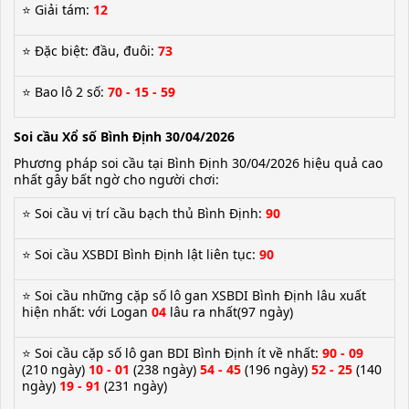
⭐️ Giải tám:
12
⭐️ Đặc biệt: đầu, đuôi:
73
⭐️ Bao lô 2 số:
70 - 15 - 59
Soi cầu Xổ số Bình Định 30/04/2026
Phương pháp soi cầu tại Bình Định 30/04/2026 hiệu quả cao
nhất gây bất ngờ cho người chơi:
⭐️ Soi cầu vị trí cầu bạch thủ Bình Định:
90
⭐️ Soi cầu XSBDI Bình Định lật liên tục:
90
⭐️ Soi cầu những cặp số lô gan XSBDI Bình Định lâu xuất
hiện nhất: với Logan
04
lâu ra nhất(97 ngày)
⭐️ Soi cầu cặp số lô gan BDI Bình Định ít về nhất:
90 - 09
(210 ngày)
10 - 01
(238 ngày)
54 - 45
(196 ngày)
52 - 25
(140
ngày)
19 - 91
(231 ngày)