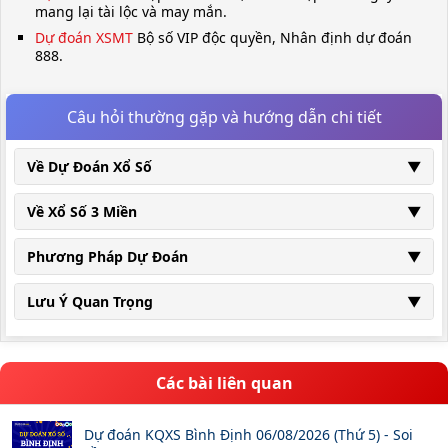
mang lại tài lộc và may mắn.
Dự đoán XSMT
Bộ số VIP độc quyền, Nhân định dự đoán
888.
Câu hỏi thường gặp và hướng dẫn chi tiết
Về Dự Đoán Xổ Số
▼
Dự đoán xổ số có chính xác 100% không?
+
Về Xổ Số 3 Miền
▼
Xổ số là trò chơi may rủi, không có phương pháp nào đảm
Làm thế nào để sử dụng dự đoán hiệu quả?
+
bảo chính xác 100%. Các dự đoán của chúng tôi dựa trên
3 miền bao gồm những tỉnh thành nào?
+
Nên kết hợp dự đoán với kinh nghiệm cá nhân, không nên
Phương Pháp Dự Đoán
▼
phân tích thống kê, xu hướng lịch sử và kinh nghiệm, chỉ
Dự đoán được cập nhật khi nào?
+
• Miền Bắc: Hà Nội và các tỉnh phía Bắc
đặt cược toàn bộ số tiền vào một con số. Hãy chơi có trách
Lịch quay số của 3 miền như thế nào?
+
mang tính chất tham khảo để hỗ trợ người chơi đưa ra quyết
Chúng tôi cập nhật dự đoán hàng ngày:
• Miền Trung: Từ Thanh Hóa đến Khánh Hòa
Website sử dụng phương pháp dự đoán nào?
+
nhiệm, đặt ngân sách phù hợp và coi đây là hình thức giải trí.
định.
• Miền Bắc: Hàng ngày lúc 18h15
Lưu Ý Quan Trọng
▼
• Miền Trung: trước 17h30 (quay số lúc 17h15)
• Miền Nam: Từ Đắk Lắk trở vào Nam
Chúng tôi kết hợp nhiều phương pháp:
• Miền Trung: Thứ 2, 4, 6 lúc 17h15
• Miền Nam: trước 16h30 (quay số lúc 16h10)
Lưu ý:
Hãy coi dự đoán như một công cụ hỗ trợ, không nên dựa hoàn
• Phân tích thống kê tần suất xuất hiện
Có nên đầu tư nhiều tiền vào xổ số không?
+
• Miền Nam: Hàng ngày trừ Chủ nhật lúc 16h10
• Miền Bắc: trước 18h35 (quay số lúc 18h15)
toàn vào nó.
• Theo dõi chu kỳ gan/về của các con số
Tuyệt đối không nên. Xổ số chỉ nên coi là hình thức giải trí, chỉ
Dự đoán cuối tuần và các ngày lễ sẽ được thông báo trước.
Liên hệ hỗ trợ như thế nào?
+
• Phân tích cầu lô tô, cầu đề
chơi với số tiền dư thừa, không ảnh hưởng đến sinh hoạt gia
Các bài liên quan
• Tham khảo ý kiến chuyên gia có kinh nghiệm
Bạn có thể liên hệ qua email, hotline hoặc để lại bình luận
đình.
trên website. Chúng tôi sẽ phản hồi trong thời gian sớm
nhất.
Cảnh báo:
Chơi xổ số có thể gây nghiện. Hãy chơi có trách nhiệm!
Dự đoán KQXS Bình Định 06/08/2026 (Thứ 5) - Soi