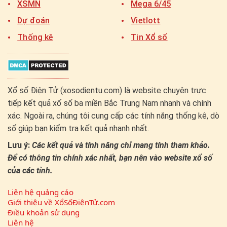
XSMN
Mega 6/45
Dự đoán
Vietlott
Thống kê
Tin Xổ số
Xổ số Điện Tử (xosodientu.com) là website chuyên trực
tiếp kết quả xổ số ba miền Bắc Trung Nam nhanh và chính
xác. Ngoài ra, chúng tôi cung cấp các tính năng thống kê, dò
số giúp bạn kiểm tra kết quả nhanh nhất.
Lưu ý:
Các kết quả và tính năng chỉ mang tính tham khảo.
Để có thông tin chính xác nhất, bạn nên vào website xổ số
của các tỉnh.
Liên hệ quảng cáo
Giới thiệu về XổSốĐiệnTử.com
Điều khoản sử dụng
Liên hệ