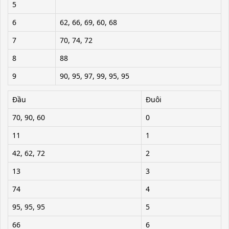
5
6
62, 66, 69, 60, 68
7
70, 74, 72
8
88
9
90, 95, 97, 99, 95, 95
Đầu
Đuôi
70, 90, 60
0
11
1
42, 62, 72
2
13
3
74
4
95, 95, 95
5
66
6