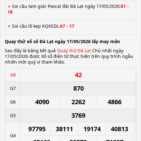
⭐️ Soi cầu tam giác Pascal đài Đà Lạt ngày 17/05/2026:
81 -
18
⭐️ Soi cầu lô kẹp KQXSDL:
67 - 17
Quay thử xổ số Đà Lạt ngày 17/05/2026 lấy may mắn
Sau đây là bảng kết quả
Quay thử Đà Lạt
Chủ nhật ngày
17/05/2026 được Xổ số điện tử thực hiện trên quy trình ngẫu
nhiên mời quý vị tham khảo.
42
G8
870
G7
4090
2262
4866
G6
3769
G5
97795
38111
19174
40813
G4