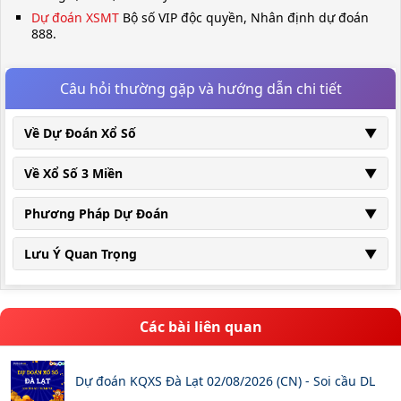
Dự đoán XSMT
Bộ số VIP độc quyền, Nhân định dự đoán
888.
Câu hỏi thường gặp và hướng dẫn chi tiết
Về Dự Đoán Xổ Số
▼
Dự đoán xổ số có chính xác 100% không?
+
Về Xổ Số 3 Miền
▼
Xổ số là trò chơi may rủi, không có phương pháp nào đảm
Làm thế nào để sử dụng dự đoán hiệu quả?
+
bảo chính xác 100%. Các dự đoán của chúng tôi dựa trên
3 miền bao gồm những tỉnh thành nào?
+
Nên kết hợp dự đoán với kinh nghiệm cá nhân, không nên
Phương Pháp Dự Đoán
▼
phân tích thống kê, xu hướng lịch sử và kinh nghiệm, chỉ
Dự đoán được cập nhật khi nào?
+
• Miền Bắc: Hà Nội và các tỉnh phía Bắc
đặt cược toàn bộ số tiền vào một con số. Hãy chơi có trách
Lịch quay số của 3 miền như thế nào?
+
mang tính chất tham khảo để hỗ trợ người chơi đưa ra quyết
Chúng tôi cập nhật dự đoán hàng ngày:
• Miền Trung: Từ Thanh Hóa đến Khánh Hòa
Website sử dụng phương pháp dự đoán nào?
+
nhiệm, đặt ngân sách phù hợp và coi đây là hình thức giải trí.
định.
• Miền Bắc: Hàng ngày lúc 18h15
Lưu Ý Quan Trọng
▼
• Miền Trung: trước 17h30 (quay số lúc 17h15)
• Miền Nam: Từ Đắk Lắk trở vào Nam
Chúng tôi kết hợp nhiều phương pháp:
• Miền Trung: Thứ 2, 4, 6 lúc 17h15
• Miền Nam: trước 16h30 (quay số lúc 16h10)
Lưu ý:
Hãy coi dự đoán như một công cụ hỗ trợ, không nên dựa hoàn
• Phân tích thống kê tần suất xuất hiện
Có nên đầu tư nhiều tiền vào xổ số không?
+
• Miền Nam: Hàng ngày trừ Chủ nhật lúc 16h10
• Miền Bắc: trước 18h35 (quay số lúc 18h15)
toàn vào nó.
• Theo dõi chu kỳ gan/về của các con số
Tuyệt đối không nên. Xổ số chỉ nên coi là hình thức giải trí, chỉ
Dự đoán cuối tuần và các ngày lễ sẽ được thông báo trước.
Liên hệ hỗ trợ như thế nào?
+
• Phân tích cầu lô tô, cầu đề
chơi với số tiền dư thừa, không ảnh hưởng đến sinh hoạt gia
Các bài liên quan
• Tham khảo ý kiến chuyên gia có kinh nghiệm
Bạn có thể liên hệ qua email, hotline hoặc để lại bình luận
đình.
trên website. Chúng tôi sẽ phản hồi trong thời gian sớm
nhất.
Cảnh báo:
Chơi xổ số có thể gây nghiện. Hãy chơi có trách nhiệm!
Dự đoán KQXS Đà Lạt 02/08/2026 (CN) - Soi cầu DL