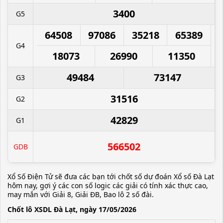
3400
G5
64508
97086
35218
65389
G4
18073
26990
11350
49484
73147
G3
31516
G2
42829
G1
566502
GDB
Xổ Số Điện Tử sẽ đưa các bạn tới chốt số dự đoán Xổ số Đà Lạt
hôm nay, gợi ý các con số logic các giải có tính xác thực cao,
may mắn với Giải 8, Giải ĐB, Bao lô 2 số đài.
Chốt lô XSDL Đà Lạt, ngày 17/05/2026