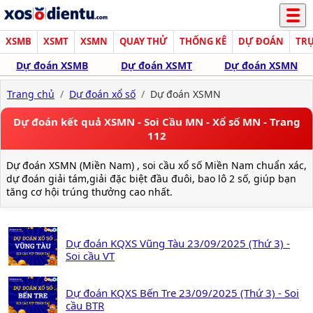
XSMB
XSMT
XSMN
QUAY THỬ
THỐNG KÊ
DỰ ĐOÁN
TRỰ
Dự đoán XSMB
Dự đoán XSMT
Dự đoán XSMN
Trang chủ
Dự đoán xổ số
Dự đoán XSMN
Dự đoán kết quả XSMN - Soi Cầu MN - Xổ số MN - Trang
112
Dự đoán XSMN (Miền Nam) , soi cầu xổ số Miền Nam chuẩn xác,
dự đoán giải tám,giải đặc biệt đầu đuôi, bao lô 2 số, giúp bạn
tăng cơ hội trúng thưởng cao nhất.
Dự đoán KQXS Vũng Tàu 23/09/2025 (Thứ 3) -
Soi cầu VT
Dự đoán KQXS Bến Tre 23/09/2025 (Thứ 3) - Soi
cầu BTR