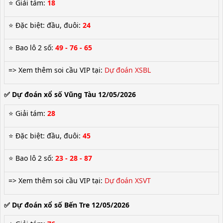
⭐️ Giải tám:
18
⭐️ Đặc biệt: đầu, đuôi:
24
⭐️ Bao lô 2 số:
49 - 76 - 65
=> Xem thêm soi cầu VIP tại:
Dự đoán XSBL
✅ Dự đoán xổ số Vũng Tàu 12/05/2026
⭐️ Giải tám:
28
⭐️ Đặc biệt: đầu, đuôi:
45
⭐️ Bao lô 2 số:
23 - 28 - 87
=> Xem thêm soi cầu VIP tại:
Dự đoán XSVT
✅ Dự đoán xổ số Bến Tre 12/05/2026