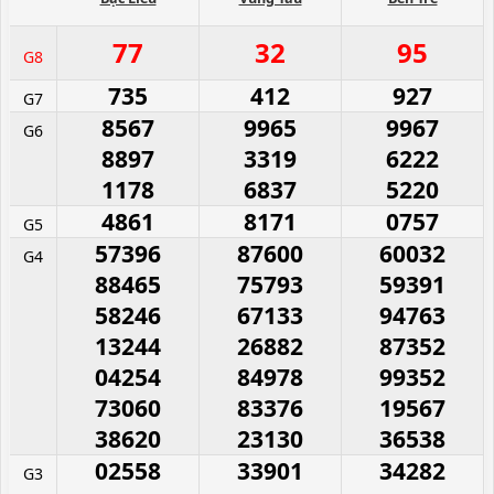
✅ Soi cầu thần tài Vũng Tàu 12/05/2026
77
32
95
✅ Soi cầu thần tài Bến Tre 12/05/2026
G8
Quay thử XSMN ngày 12/05/2026 lấy may trúng lớn
735
412
927
G7
8567
9965
9967
G6
8897
3319
6222
1178
6837
5220
4861
8171
0757
G5
57396
87600
60032
G4
88465
75793
59391
58246
67133
94763
13244
26882
87352
04254
84978
99352
73060
83376
19567
38620
23130
36538
02558
33901
34282
G3