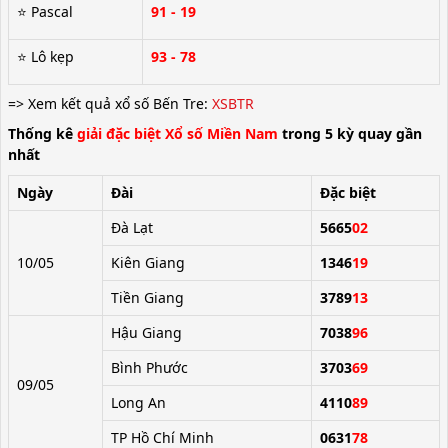
⭐️ Pascal
91 - 19
⭐️ Lô kẹp
93 - 78
=> Xem kết quả xổ số Bến Tre:
XSBTR
Thống kê
giải đặc biệt Xổ số Miền Nam
trong 5 kỳ quay gần
nhất
Ngày
Đài
Đặc biệt
Đà Lạt
5665
02
10/05
Kiên Giang
1346
19
Tiền Giang
3789
13
Hậu Giang
7038
96
Bình Phước
3703
69
09/05
Long An
4110
89
TP Hồ Chí Minh
0631
78