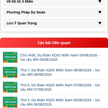
Về Xổ Số 3 Miền
▼
Xổ số là trò chơi may rủi, không có phương pháp nào đảm
Làm thế nào để sử dụng dự đoán hiệu quả?
+
bảo chính xác 100%. Các dự đoán của chúng tôi dựa trên
3 miền bao gồm những tỉnh thành nào?
+
Nên kết hợp dự đoán với kinh nghiệm cá nhân, không nên
Phương Pháp Dự Đoán
▼
phân tích thống kê, xu hướng lịch sử và kinh nghiệm, chỉ
Dự đoán được cập nhật khi nào?
+
• Miền Bắc: Hà Nội và các tỉnh phía Bắc
đặt cược toàn bộ số tiền vào một con số. Hãy chơi có trách
Lịch quay số của 3 miền như thế nào?
+
mang tính chất tham khảo để hỗ trợ người chơi đưa ra quyết
Chúng tôi cập nhật dự đoán hàng ngày:
• Miền Trung: Từ Thanh Hóa đến Khánh Hòa
Website sử dụng phương pháp dự đoán nào?
+
nhiệm, đặt ngân sách phù hợp và coi đây là hình thức giải trí.
định.
• Miền Bắc: Hàng ngày lúc 18h15
Lưu Ý Quan Trọng
▼
• Miền Trung: trước 17h30 (quay số lúc 17h15)
• Miền Nam: Từ Đắk Lắk trở vào Nam
Chúng tôi kết hợp nhiều phương pháp:
• Miền Trung: Thứ 2, 4, 6 lúc 17h15
• Miền Nam: trước 16h30 (quay số lúc 16h10)
Lưu ý:
Hãy coi dự đoán như một công cụ hỗ trợ, không nên dựa hoàn
• Phân tích thống kê tần suất xuất hiện
Có nên đầu tư nhiều tiền vào xổ số không?
+
• Miền Nam: Hàng ngày trừ Chủ nhật lúc 16h10
• Miền Bắc: trước 18h35 (quay số lúc 18h15)
toàn vào nó.
• Theo dõi chu kỳ gan/về của các con số
Tuyệt đối không nên. Xổ số chỉ nên coi là hình thức giải trí, chỉ
Dự đoán cuối tuần và các ngày lễ sẽ được thông báo trước.
Liên hệ hỗ trợ như thế nào?
+
• Phân tích cầu lô tô, cầu đề
chơi với số tiền dư thừa, không ảnh hưởng đến sinh hoạt gia
Các bài liên quan
• Tham khảo ý kiến chuyên gia có kinh nghiệm
Bạn có thể liên hệ qua email, hotline hoặc để lại bình luận
đình.
trên website. Chúng tôi sẽ phản hồi trong thời gian sớm
nhất.
Cảnh báo:
Chơi xổ số có thể gây nghiện. Hãy chơi có trách nhiệm!
Chủ nhật, Dự đoán KQXS Miền Nam 09/08/2026 –
Soi cầu MN 09/08/2026
Thứ 7, Dự đoán KQXS Miền Nam 08/08/2026 – Soi
cầu MN 08/08/2026
Thứ 6, Dự đoán KQXS Miền Nam 07/08/2026 – Soi
cầu MN 07/08/2026
Thứ 5, Dự đoán KQXS Miền Nam 06/08/2026 – Soi
cầu MN 06/08/2026