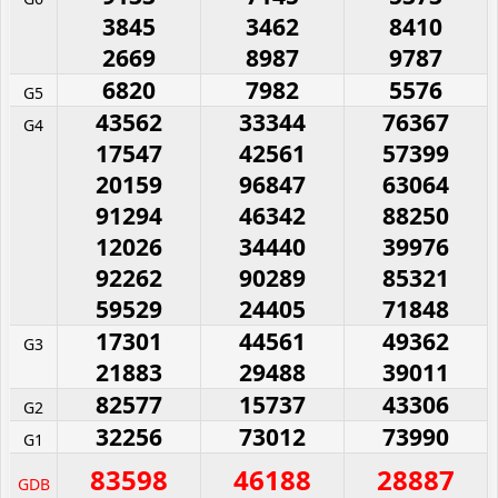
3845
3462
8410
2669
8987
9787
6820
7982
5576
G5
43562
33344
76367
G4
17547
42561
57399
20159
96847
63064
91294
46342
88250
12026
34440
39976
92262
90289
85321
59529
24405
71848
17301
44561
49362
G3
21883
29488
39011
82577
15737
43306
G2
32256
73012
73990
G1
83598
46188
28887
GDB