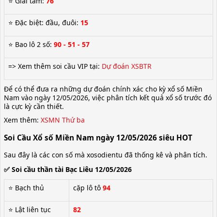
⭐️ Giải tám:
76
⭐️ Đặc biệt: đầu, đuôi:
15
⭐️ Bao lô 2 số:
90 - 51 - 57
=> Xem thêm soi cầu VIP tại:
Dự đoán XSBTR
Để có thể đưa ra những dự đoán chính xác cho kỳ xổ số Miền
Nam vào ngày 12/05/2026, việc phân tích kết quả xổ số trước đó
là cực kỳ cần thiết.
Xem thêm:
XSMN Thứ ba
Soi Cầu Xổ số Miền Nam ngày 12/05/2026 siêu HOT
Sau đây là các con số mà xosodientu đã thống kê và phân tích.
✅ Soi cầu thần tài Bạc Liêu 12/05/2026
⭐️ Bạch thủ
cặp lô tô
94
⭐️ Lật liên tục
82