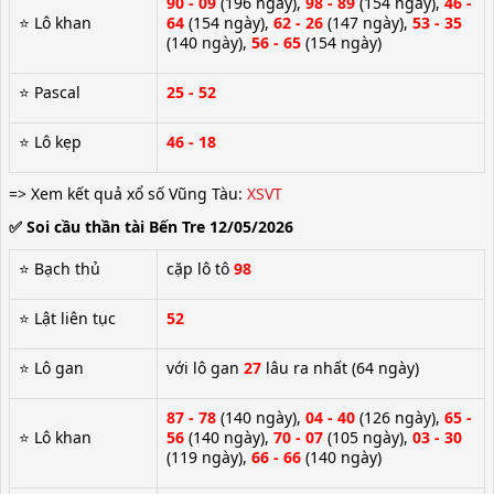
90 - 09
(196 ngày),
98 - 89
(154 ngày),
46 -
⭐️ Lô khan
64
(154 ngày),
62 - 26
(147 ngày),
53 - 35
(140 ngày),
56 - 65
(154 ngày)
⭐️ Pascal
25 - 52
⭐️ Lô kẹp
46 - 18
=> Xem kết quả xổ số Vũng Tàu:
XSVT
✅ Soi cầu thần tài Bến Tre 12/05/2026
⭐️ Bạch thủ
cặp lô tô
98
⭐️ Lật liên tục
52
⭐️ Lô gan
với lô gan
27
lâu ra nhất (64 ngày)
87 - 78
(140 ngày),
04 - 40
(126 ngày),
65 -
⭐️ Lô khan
56
(140 ngày),
70 - 07
(105 ngày),
03 - 30
(119 ngày),
66 - 66
(140 ngày)