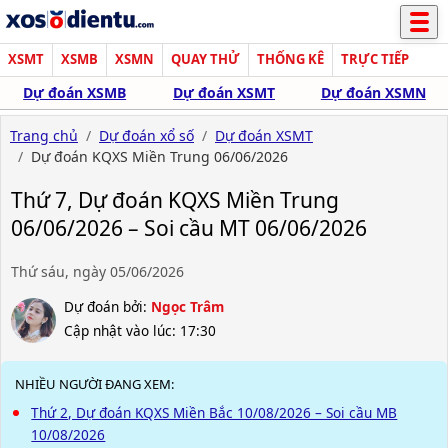
XSMT
XSMB
XSMN
QUAY THỬ
THỐNG KÊ
TRỰC TIẾP
Dự đoán XSMB
Dự đoán XSMT
Dự đoán XSMN
Trang chủ
Dự đoán xổ số
Dự đoán XSMT
Dự đoán KQXS Miền Trung 06/06/2026
Thứ 7, Dự đoán KQXS Miền Trung
06/06/2026 – Soi cầu MT 06/06/2026
Thứ sáu, ngày 05/06/2026
Dự đoán bởi:
Ngọc Trâm
Cập nhật vào lúc: 17:30
NHIỀU NGƯỜI ĐANG XEM:
Thứ 2, Dự đoán KQXS Miền Bắc 10/08/2026 – Soi cầu MB
10/08/2026