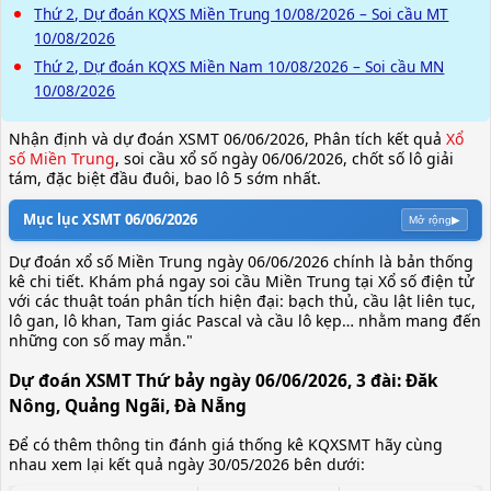
Thứ 2, Dự đoán KQXS Miền Trung 10/08/2026 – Soi cầu MT
10/08/2026
Thứ 2, Dự đoán KQXS Miền Nam 10/08/2026 – Soi cầu MN
10/08/2026
Nhận định và dự đoán XSMT 06/06/2026, Phân tích kết quả
Xổ
số Miền Trung
, soi cầu xổ số ngày 06/06/2026, chốt số lô giải
tám, đặc biệt đầu đuôi, bao lô 5 sớm nhất.
Mục lục XSMT 06/06/2026
Mở rộng
▶
Dự đoán xổ số Miền Trung ngày 06/06/2026 chính là bản thống
Dự đoán XSMT Thứ bảy ngày 06/06/2026, 3 đài: Đăk Nông, Quảng
kê chi tiết. Khám phá ngay soi cầu Miền Trung tại Xổ số điện tử
Ngãi, Đà Nẵng
với các thuật toán phân tích hiện đại: bạch thủ, cầu lật liên tục,
lô gan, lô khan, Tam giác Pascal và cầu lô kẹp… nhằm mang đến
✅ Dự đoán xổ số Đăk Nông 06/06/2026
những con số may mắn."
✅ Dự đoán xổ số Quảng Ngãi 06/06/2026
Dự đoán XSMT Thứ bảy ngày 06/06/2026, 3 đài: Đăk
✅ Dự đoán xổ số Đà Nẵng 06/06/2026
Nông, Quảng Ngãi, Đà Nẵng
Soi Cầu Xổ số Miền Trung ngày 06/06/2026 siêu HOT
Để có thêm thông tin đánh giá thống kê KQXSMT hãy cùng
nhau xem lại kết quả ngày 30/05/2026 bên dưới:
✅ Soi cầu thần tài Đăk Nông 06/06/2026