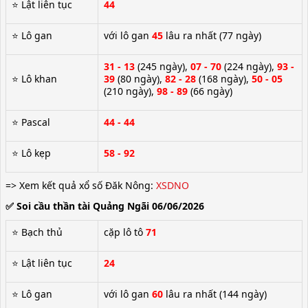
⭐️ Lật liên tục
44
⭐️ Lô gan
với lô gan
45
lâu ra nhất (77 ngày)
31 - 13
(245 ngày),
07 - 70
(224 ngày),
93 -
⭐️ Lô khan
39
(80 ngày),
82 - 28
(168 ngày),
50 - 05
(210 ngày),
98 - 89
(66 ngày)
⭐️ Pascal
44 - 44
⭐️ Lô kẹp
58 - 92
=> Xem kết quả xổ số Đăk Nông:
XSDNO
✅ Soi cầu thần tài Quảng Ngãi 06/06/2026
⭐️ Bạch thủ
cặp lô tô
71
⭐️ Lật liên tục
24
⭐️ Lô gan
với lô gan
60
lâu ra nhất (144 ngày)