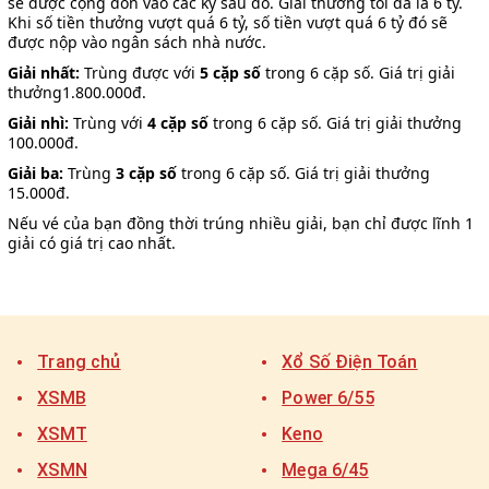
sẽ được cộng đồn vào các kỳ sau đó. Giải thưởng tối đa là 6 tỷ.
Khi số tiền thưởng vượt quá 6 tỷ, số tiền vượt quá 6 tỷ đó sẽ
được nộp vào ngân sách nhà nước.
Giải nhất:
Trùng được với
5 cặp số
trong 6 cặp số. Giá trị giải
thưởng1.800.000đ.
Giải nhì:
Trùng với
4 cặp số
trong 6 cặp số. Giá trị giải thưởng
100.000đ.
Giải ba:
Trùng
3 cặp số
trong 6 cặp số. Giá trị giải thưởng
15.000đ.
Nếu vé của bạn đồng thời trúng nhiều giải, bạn chỉ được lĩnh 1
giải có giá trị cao nhất.
Trang chủ
Xổ Số Điện Toán
XSMB
Power 6/55
XSMT
Keno
XSMN
Mega 6/45