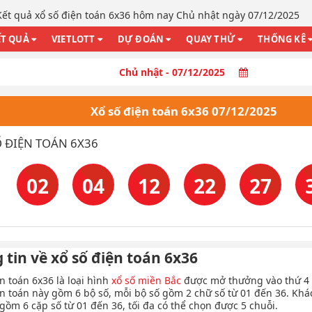
 Kết quả xổ số điện toán 6x36 hôm nay Chủ nhật ngày 07/12/2025
ẾT QUẢ
VIETLOTT
DỰ ĐOÁN
QUAY THỬ
THỐNG KÊ
Chủ nhật - 07/12/2025
Xổ số điện toán 6x36 07/12/2025
Ố ĐIỆN TOÁN 6X36
02
04
12
22
27
 tin về xổ số điện toán 6x36
n toán 6x36 là loại hình
xổ số miền Bắc
được mở thưởng vào thứ 4 
ện toán này gồm 6 bộ số, mỗi bộ số gồm 2 chữ số từ 01 đến 36. Kh
gồm 6 cặp số từ 01 đến 36, tối đa có thể chọn được 5 chuỗi.