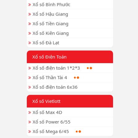
Xổ số Bình Phước
Xổ số Hậu Giang
Xổ số Tiền Giang
Xổ số Kiên Giang
Xổ số Đà Lạt
Xổ số Điện Toán
Xổ số điện toán 1*2*3
Xổ số Thần Tài 4
Xổ số điện toán 6x36
Xổ số Vietlott
Xổ số Max 4D
Xổ số Power 6/55
Xổ số Mega 6/45