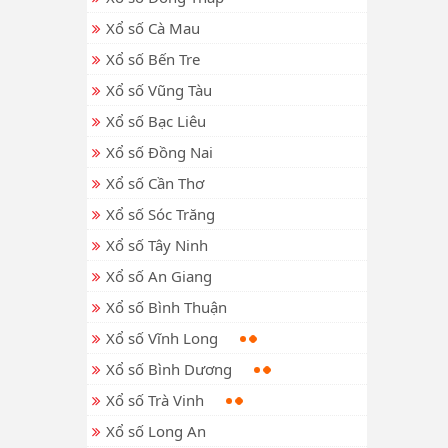
Xổ số Cà Mau
Xổ số Bến Tre
Xổ số Vũng Tàu
Xổ số Bạc Liêu
Xổ số Đồng Nai
Xổ số Cần Thơ
Xổ số Sóc Trăng
Xổ số Tây Ninh
Xổ số An Giang
Xổ số Bình Thuận
Xổ số Vĩnh Long
Xổ số Bình Dương
Xổ số Trà Vinh
Xổ số Long An