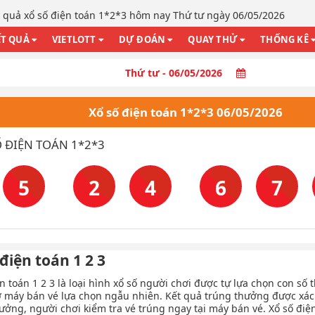
t quả xổ số điện toán 1*2*3 hôm nay Thứ tư ngày 06/05/2026
ẾT QUẢ
VIETLOTT
DỰ ĐOÁN
QUAY THỬ
THỐNG KÊ
Thứ tư - 06/05/2026
Xổ số điện toán 1*2*3 06/05/2026
Ố ĐIỆN TOÁN 1*2*3
5
2
4
6
7
điện toán 1 2 3
ện toán 1 2 3 là loại hình xổ số người chơi được tự lựa chọn con s
 máy bán vé lựa chọn ngẫu nhiên. Kết quả trúng thưởng được xác
ưởng, người chơi kiểm tra vé trúng ngay tại máy bán vé. Xổ số điệ