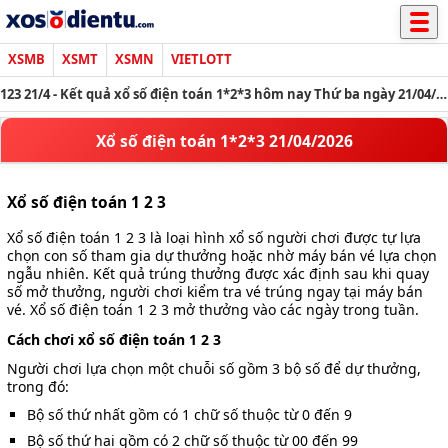
XSMB
XSMT
XSMN
VIETLOTT
123 21/4 - Kết quả xổ số điện toán 1*2*3 hôm nay Thứ ba ngày 21/04/2026
Xổ số điện toán 1*2*3 21/04/2026
Xổ số điện toán 1 2 3
Xổ số điện toán 1 2 3 là loại hình xổ số người chơi được tự lựa
chọn con số tham gia dự thưởng hoặc nhờ máy bán vé lựa chọn
ngẫu nhiên. Kết quả trúng thưởng được xác định sau khi quay
số mở thưởng, người chơi kiểm tra vé trúng ngay tại máy bán
vé. Xổ số điện toán 1 2 3 mở thưởng vào các ngày trong tuần.
Cách chơi xổ số điện toán 1 2 3
Người chơi lựa chọn một chuỗi số gồm 3 bộ số để dự thưởng,
trong đó:
Bộ số thứ nhất gồm có 1 chữ số thuộc từ 0 đến 9
Bộ số thứ hai gồm có 2 chữ số thuộc từ 00 đến 99