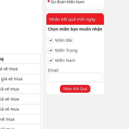
Dự đoán Miền Nam
Nhận kết quả mỗi ngày
Chọn miền bạn muốn nhận
Miền Bắc
Miền Trung
ng
Miền Nam
iá vé mua
Email
 giá vé mua
iá vé mua
Nhận Kết Quả
iá vé mua
iá vé mua
 vé mua