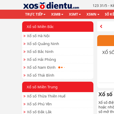
123 31/5 - 
TRỰC TIẾP
XSMB
XSMT
XSMN
SỐ K
Xổ số Miền Bắc
Xổ số Hà Nội
Xổ số Quảng Ninh
Xổ số Bắc Ninh
XỔ S
Xổ số Hải Phòng
Xổ số Nam Định
Xổ số Thái Bình
Xổ số Miền Trung
Xổ số 
Xổ số Thừa Thiên Huế
Xổ số đi
Xổ số Phú Yên
hoặc nhờ
Xổ số Đắk Lắk
số mở th