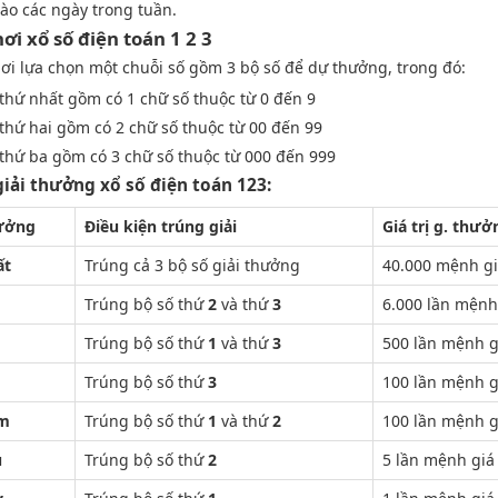
ào các ngày trong tuần.
ơi xổ số điện toán 1 2 3
ơi lựa chọn một chuỗi số gồm 3 bộ số để dự thưởng, trong đó:
 thứ nhất gồm có 1 chữ số thuộc từ 0 đến 9
 thứ hai gồm có 2 chữ số thuộc từ 00 đến 99
 thứ ba gồm có 3 chữ số thuộc từ 000 đến 999
giải thưởng xổ số điện toán 123:
hưởng
Điều kiện trúng giải
Giá trị g. thưở
ất
Trúng cả 3 bộ số giải thưởng
40.000 mệnh g
Trúng bộ số thứ
2
và thứ
3
6.000 lần mệnh
Trúng bộ số thứ
1
và thứ
3
500 lần mệnh g
Trúng bộ số thứ
3
100 lần mệnh g
ăm
Trúng bộ số thứ
1
và thứ
2
100 lần mệnh g
u
Trúng bộ số thứ
2
5 lần mệnh giá