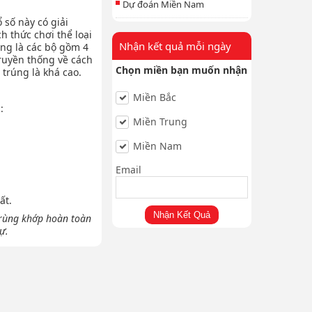
Dự đoán Miền Nam
 số này có giải
ch thức chơi thể loại
Nhận kết quả mỗi ngày
ũng là các bộ gồm 4
truyền thống về cách
Chọn miền bạn muốn nhận
 trúng là khá cao.
Miền Bắc
:
Miền Trung
Miền Nam
Email
ất.
Nhận Kết Quả
 trùng khớp hoàn toàn
ự.