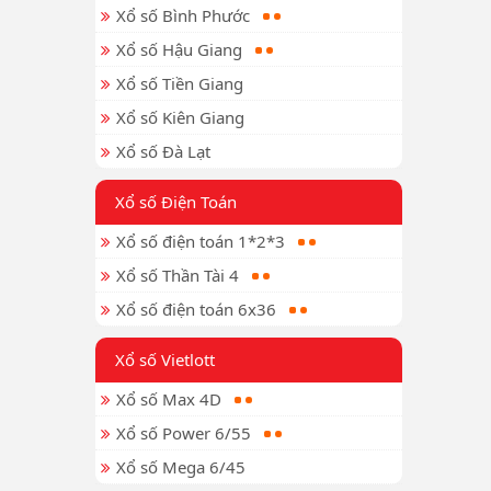
Xổ số Bình Phước
Xổ số Hậu Giang
Xổ số Tiền Giang
Xổ số Kiên Giang
Xổ số Đà Lạt
Xổ số Điện Toán
Xổ số điện toán 1*2*3
Xổ số Thần Tài 4
Xổ số điện toán 6x36
Xổ số Vietlott
Xổ số Max 4D
Xổ số Power 6/55
Xổ số Mega 6/45