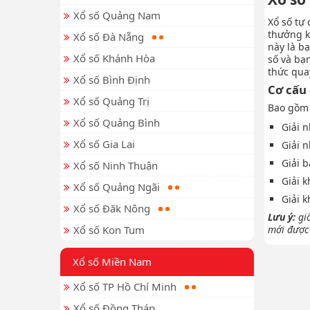
Xổ số Quảng Nam
Xổ số tự 
thưởng k
Xổ số Đà Nẵng
này là b
Xổ số Khánh Hòa
số và bạ
thức quay
Xổ số Bình Định
Cơ cấu 
Xổ số Quảng Trị
Bao gồm 
Xổ số Quảng Bình
Giải n
Xổ số Gia Lai
Giải n
Giải b
Xổ số Ninh Thuận
Giải k
Xổ số Quảng Ngãi
Giải k
Xổ số Đăk Nông
Lưu ý:
giố
Xổ số Kon Tum
mới được 
Xổ số Miền Nam
Xổ số TP Hồ Chí Minh
Xổ số Đồng Tháp