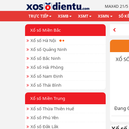
MAX4D 21/5 
TRỰC TIẾP
XSMB
XSMT
XSMN
SỐ K
Xổ số Miền Bắc
Xổ số Hà Nội
Xổ số Quảng Ninh
Xổ số Bắc Ninh
XỔ S
Xổ số Hải Phòng
Xổ số Nam Định
Xổ số Thái Bình
Xổ số Miền Trung
Đang 
Xổ số Thừa Thiên Huế
Xổ số Phú Yên
Xổ số Đắk Lắk
Xổ số