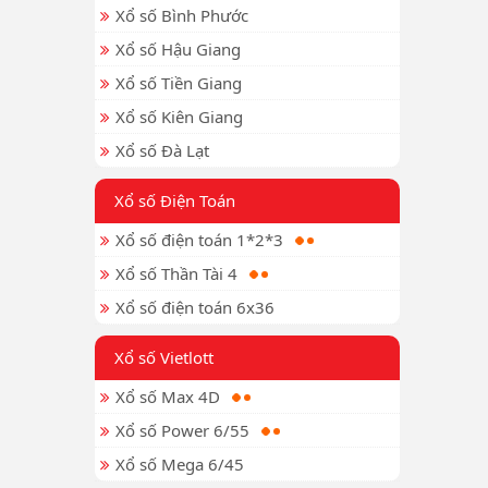
Xổ số Bình Phước
Xổ số Hậu Giang
Xổ số Tiền Giang
Xổ số Kiên Giang
Xổ số Đà Lạt
Xổ số Điện Toán
Xổ số điện toán 1*2*3
Xổ số Thần Tài 4
Xổ số điện toán 6x36
Xổ số Vietlott
Xổ số Max 4D
Xổ số Power 6/55
Xổ số Mega 6/45