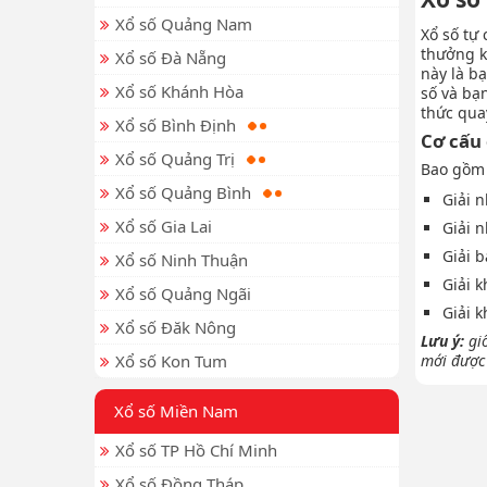
Xổ số Quảng Nam
Xổ số tự 
thưởng k
Xổ số Đà Nẵng
này là b
Xổ số Khánh Hòa
số và bạ
thức quay
Xổ số Bình Định
Cơ cấu 
Xổ số Quảng Trị
Bao gồm 
Xổ số Quảng Bình
Giải n
Xổ số Gia Lai
Giải n
Giải b
Xổ số Ninh Thuận
Giải k
Xổ số Quảng Ngãi
Giải k
Xổ số Đăk Nông
Lưu ý:
giố
Xổ số Kon Tum
mới được 
Xổ số Miền Nam
Xổ số TP Hồ Chí Minh
Xổ số Đồng Tháp