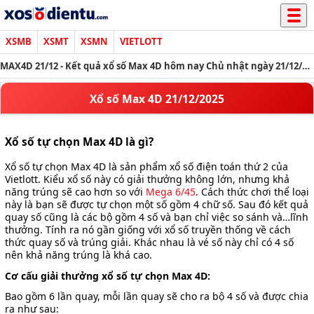
XSMB
XSMT
XSMN
VIETLOTT
MAX4D 21/12 - Kết quả xổ số Max 4D hôm nay Chủ nhật ngày 21/12/2025
Xổ số Max 4D 21/12/2025
Xổ số tự chọn Max 4D là gì?
Xổ số tự chọn Max 4D là sản phẩm xổ số điện toán thứ 2 của
Vietlott. Kiểu xổ số này có giải thưởng không lớn, nhưng khả
năng trúng sẽ cao hơn so với
Mega 6/45
. Cách thức chơi thể loại
này là bạn sẽ được tự chọn một số gồm 4 chữ số. Sau đó kết quả
quay số cũng là các bộ gồm 4 số và bạn chỉ việc so sánh và…lĩnh
thưởng. Tính ra nó gần giống với xổ số truyền thống về cách
thức quay số và trúng giải. Khác nhau là vé số này chỉ có 4 số
nên khả năng trúng là khá cao.
Cơ cấu giải thưởng xổ số tự chọn Max 4D:
Bao gồm 6 lần quay, mỗi lần quay sẽ cho ra bộ 4 số và được chia
ra như sau: