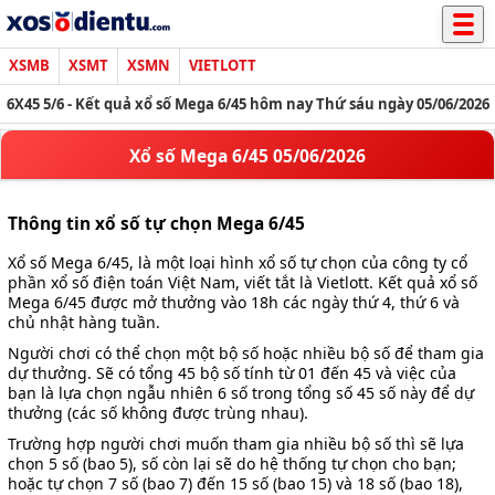
XSMB
XSMT
XSMN
VIETLOTT
6X45 5/6 - Kết quả xổ số Mega 6/45 hôm nay Thứ sáu ngày 05/06/2026
Xổ số Mega 6/45 05/06/2026
Thông tin xổ số tự chọn Mega 6/45
Xổ số Mega 6/45, là một loại hình xổ số tự chọn của công ty cổ
phần xổ số điện toán Việt Nam, viết tắt là Vietlott. Kết quả xổ số
Mega 6/45 được mở thưởng vào 18h các ngày thứ 4, thứ 6 và
chủ nhật hàng tuần.
Người chơi có thể chọn một bộ số hoặc nhiều bộ số để tham gia
dự thưởng. Sẽ có tổng 45 bộ số tính từ 01 đến 45 và việc của
bạn là lựa chọn ngẫu nhiên 6 số trong tổng số 45 số này để dự
thưởng (các số không được trùng nhau).
Trường hợp người chơi muốn tham gia nhiều bộ số thì sẽ lựa
chọn 5 số (bao 5), số còn lại sẽ do hệ thống tự chọn cho bạn;
hoặc tự chọn 7 số (bao 7) đến 15 số (bao 15) và 18 số (bao 18),