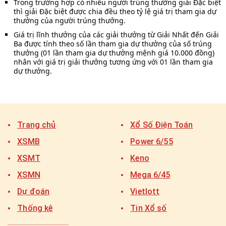
Trong trường hợp có nhiều người trúng thưởng giải Đặc biệt
thì giải Đặc biệt được chia đều theo tỷ lệ giá trị tham gia dự
thưởng của người trúng thưởng.
Giá trị lĩnh thưởng của các giải thưởng từ Giải Nhất đến Giải
Ba được tính theo số lần tham gia dự thưởng của số trúng
thưởng (01 lần tham gia dự thưởng mệnh giá 10.000 đồng)
nhân với giá trị giải thưởng tương ứng với 01 lần tham gia
dự thưởng.
Trang chủ
Xổ Số Điện Toán
XSMB
Power 6/55
XSMT
Keno
XSMN
Mega 6/45
Dự đoán
Vietlott
Thống kê
Tin Xổ số