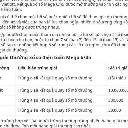
là Vietlott. Kết quả xổ số Mega 6/45 được mở thưởng vào 18h các ng
 hàng tuần.
ơi có thể chọn một bộ số hoặc nhiều bộ số để tham gia dự thưởng.
01 đến 45 và việc của bạn là lựa chọn ngẫu nhiên 6 số trong tổng s
các số không được trùng nhau).
ợp người chơi muốn tham gia nhiều bộ số thì sẽ lựa chọn 5 số (bao 
tự chọn cho bạn; hoặc tự chọn 7 số (bao 7) đến 15 số (bao 15) và 1
 sẽ tạo ra những kết hợp 6 số trong các số mà người chơi đã chọn
gia dự thưởng.
giải thưởng xổ số điện toán Mega 6/45
hưởng
Điều kiện trúng giải
Giá trị gi
t
Trùng
6 số
kết quả quay số mở thưởng
(Tối thiểu
ất
Trùng
5 số
kết quả quay số mở thưởng
10.000.00
Trùng
4 số
kết quả quay số mở thưởng
300.000
Trùng
3 số
kết quả quay số mở thưởng
30.000
 trường hợp vé của người trúng thưởng trúng nhiều hạng giải thư
g chỉ được lĩnh một hạng giải thưởng cao nhất.