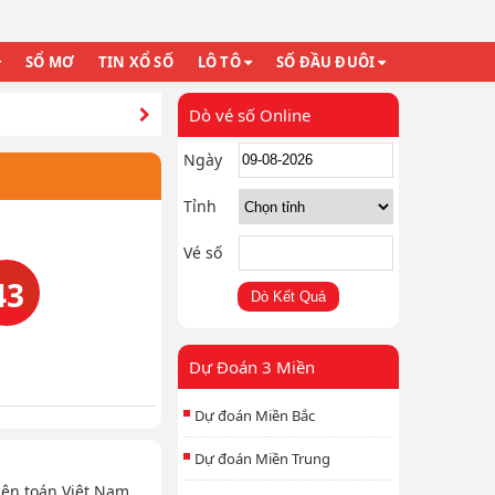
SỔ MƠ
TIN XỔ SỐ
LÔ TÔ
SỐ ĐẦU ĐUÔI
Dò vé số Online
Ngày
Tỉnh
Vé số
43
Dò Kết Quả
Dự Đoán 3 Miền
Dự đoán Miền Bắc
Dự đoán Miền Trung
iện toán Việt Nam,