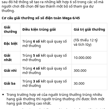
sau đó hệ thống sẽ tạo ra những kết hợp 6 số trong các số mà
người chơi đã chọn để tạo thành một bộ số tham gia dự
thưởng.
Cơ cấu giải thưởng xổ số điện toán Mega 6/45
Giải
Điều kiện trúng giải
Giá trị giải thưởng
thưởng
(Tối thiểu 12 tỷ
Trùng
6 số
kết quả quay số
Đặc biệt
và
tích lũy)
mở thưởng
Giải
Trùng
5 số
kết quả quay số
10.000.000
nhất
mở thưởng
Trùng
4 số
kết quả quay số
Giải nhì
300.000
mở thưởng
Trùng
3 số
kết quả quay số
Giải ba
30.000
mở thưởng
Trong trường hợp vé của người trúng thưởng trúng nhiều
hạng giải thưởng thì người trúng thưởng chỉ được lĩnh một
hạng giải thưởng cao nhất.