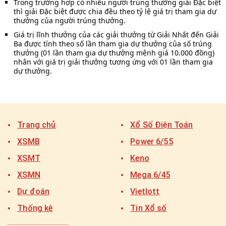
Trong trường hợp có nhiều người trúng thưởng giải Đặc biệt
thì giải Đặc biệt được chia đều theo tỷ lệ giá trị tham gia dự
thưởng của người trúng thưởng.
Giá trị lĩnh thưởng của các giải thưởng từ Giải Nhất đến Giải
Ba được tính theo số lần tham gia dự thưởng của số trúng
thưởng (01 lần tham gia dự thưởng mệnh giá 10.000 đồng)
nhân với giá trị giải thưởng tương ứng với 01 lần tham gia
dự thưởng.
Trang chủ
Xổ Số Điện Toán
XSMB
Power 6/55
XSMT
Keno
XSMN
Mega 6/45
Dự đoán
Vietlott
Thống kê
Tin Xổ số