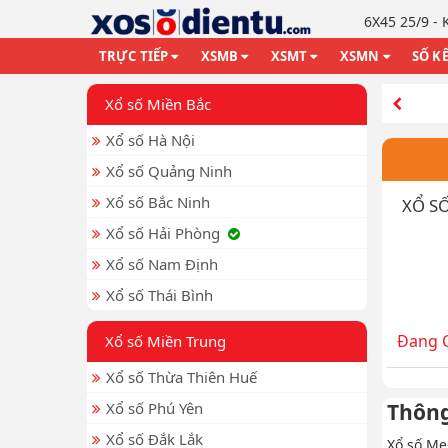
6X45 25/9 -
TRỰC TIẾP
XSMB
XSMT
XSMN
SỐ K
Xổ số Miền Bắc
Xổ số Hà Nội
Xổ số Quảng Ninh
Xổ số Bắc Ninh
XỔ S
Xổ số Hải Phòng
Xổ số Nam Định
Xổ số Thái Bình
Đang 
Xổ số Miền Trung
Xổ số Thừa Thiên Huế
Xổ số Phú Yên
Thông
Xổ số Đắk Lắk
Xổ số Meg