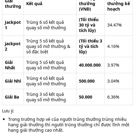
Giải
Kết quả
thưởng
thưởng kế
thưởng
(VNĐ)
hoạch
(Tối thiểu
Jackpot
Trùng 6 số kết quả
30 tỷ và
34.47%
1
quay số mở thưởng
tích lũy)
Trùng 5 số kết quả
(Tối thiểu 3
jackpot
quay số mở thưởng &
tỷ và tích
4.16%
2
số đặc biệt
lũy)
Giải
Trùng 5 số kết quả
40.000.000
3.97%
Nhất
quay số mở thưởng
Trùng 4 số kết quả
Giải Nhì
500.000
3.04%
quay số mở thưởng
Trùng 3 số kết quả
Giải Ba
50.000
6.36%
quay số mở thưởng
Lưu ý:
Trong trường hợp vé của người trúng thưởng trúng nhiều
hạng giải thưởng thì người trúng thưởng chỉ được lĩnh một
hạng giải thưởng cao nhất.