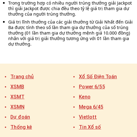
Trong trường hợp có nhiều người trúng thưởng giải Jackpot
thì giải Jackpot được chia đều theo tỷ lệ giá trị tham gia dự
thưởng của người trúng thưởng.
Giá trị lĩnh thưởng của các giải thưởng từ Giải Nhất đến Giải
Ba được tính theo số lần tham gia dự thưởng của số trúng
thưởng (01 lần tham gia dự thưởng mệnh giá 10.000 đồng)
nhân với giá trị giải thưởng tương ứng với 01 lần tham gia
dự thưởng.
Trang chủ
Xổ Số Điện Toán
XSMB
Power 6/55
XSMT
Keno
XSMN
Mega 6/45
Dự đoán
Vietlott
Thống kê
Tin Xổ số