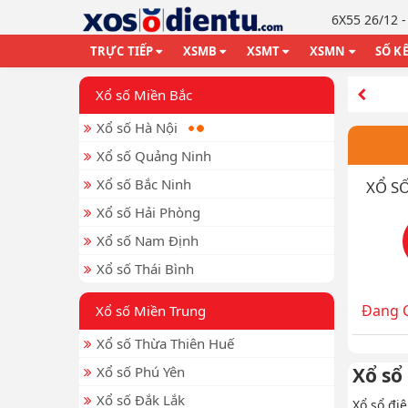
6X55 26/12 
TRỰC TIẾP
XSMB
XSMT
XSMN
SỐ K
Xổ số Miền Bắc
Xổ số Hà Nội
Xổ số Quảng Ninh
Xổ số Bắc Ninh
XỔ S
Xổ số Hải Phòng
Xổ số Nam Định
Xổ số Thái Bình
Đang 
Xổ số Miền Trung
Xổ số Thừa Thiên Huế
Xổ số Phú Yên
Xổ sổ
Xổ số Đắk Lắk
Xổ sổ đi