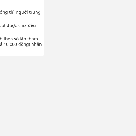
ởng thì người trúng
kpot được chia đều
nh theo số lần tham
iá 10.000 đồng) nhân