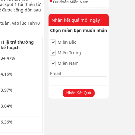
Dự đoán Miền Nam
ackpot 1 tối thiểu từ
n sẽ được cộng dồn sau
Nhận kết quả mỗi ngày
tuần, vào lúc 18h10'
Chọn miền bạn muốn nhận
Tỉ lệ trả thưởng
Miền Bắc
kế hoạch
Miền Trung
34.47%
Miền Nam
Email
4.16%
3.97%
Nhận Kết Quả
3.04%
6.36%