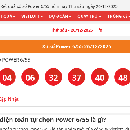
- Kết quả xổ số Power 6/55 hôm nay Thứ sáu ngày 26/12/2025
ẾT QUẢ
VIETLOTT
DỰ ĐOÁN
QUAY THỬ
THỐNG KÊ
Thứ sáu - 26/12/2025
Xổ số Power 6/55 26/12/2025
Ố POWER 6/55
04
06
32
37
40
48
Cập Nhật
 điện toán tự chọn Power 6/55 là gì?
ện toán tự chọn Power 6/55 là sản phẩm mới của công ty Vietlott, đ