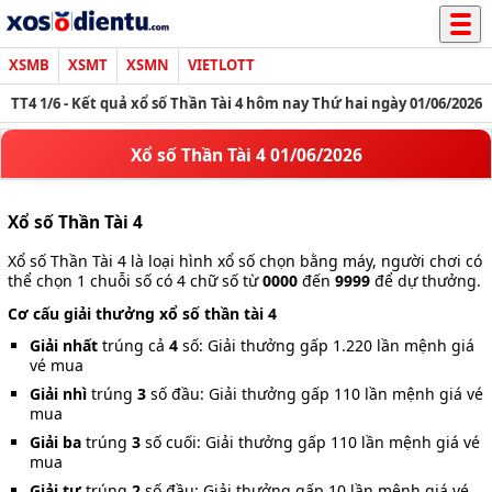
XSMB
XSMT
XSMN
VIETLOTT
TT4 1/6 - Kết quả xổ số Thần Tài 4 hôm nay Thứ hai ngày 01/06/2026
Xổ số Thần Tài 4 01/06/2026
Xổ số Thần Tài 4
Xổ số Thần Tài 4 là loại hình xổ số chọn bằng máy, người chơi có
thể chọn 1 chuỗi số có 4 chữ số từ
0000
đến
9999
để dự thưởng.
Cơ cấu giải thưởng xổ số thần tài 4
Giải nhất
trúng cả
4
số: Giải thưởng gấp 1.220 lần mệnh giá
vé mua
Giải nhì
trúng
3
số đầu: Giải thưởng gấp 110 lần mệnh giá vé
mua
Giải ba
trúng
3
số cuối: Giải thưởng gấp 110 lần mệnh giá vé
mua
Giải tư
trúng
2
số đầu: Giải thưởng gấp 10 lần mệnh giá vé