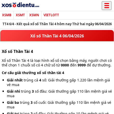
XSMB
XSMT
XSMN
VIETLOTT
TT4 6/4 - Kết quả xổ số Thần Tài 4 hôm nay Thứ hai ngày 06/04/2026
Xổ số Thần Tài 4 06/04/2026
Xổ số Thần Tài 4
Xổ số Thần Tài 4 là loại hình xổ số chọn bằng máy, người chơi có
thể chọn 1 chuỗi số có 4 chữ số từ
0000
đến
9999
để dự thưởng.
Cơ cấu giải thưởng xổ số thần tài 4
Giải nhất
trúng cả
4
số: Giải thưởng gấp 1.220 lần mệnh giá
vé mua
Giải nhì
trúng
3
số đầu: Giải thưởng gấp 110 lần mệnh giá vé
mua
Giải ba
trúng
3
số cuối: Giải thưởng gấp 110 lần mệnh giá vé
mua
Giải tư
trúng
2
số đầu: Giải thưởng gấp 10 lần mệnh giá vé