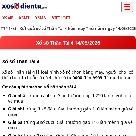
XSMB
XSMT
XSMN
VIETLOTT
TT4 14/5 - Kết quả xổ số Thần Tài 4 hôm nay Thứ năm ngày 14/05/2026
Xổ số Thần Tài 4 14/05/2026
Xổ số Thần Tài 4
Xổ số Thần Tài 4 là loại hình xổ số chọn bằng máy, người chơi có
thể chọn 1 chuỗi số có 4 chữ số từ
0000
đến
9999
để dự thưởng.
Cơ cấu giải thưởng xổ số thần tài 4
Giải nhất
trúng cả
4
số: Giải thưởng gấp 1.220 lần mệnh giá
vé mua
Giải nhì
trúng
3
số đầu: Giải thưởng gấp 110 lần mệnh giá vé
mua
Giải ba
trúng
3
số cuối: Giải thưởng gấp 110 lần mệnh giá vé
mua
Giải tư
trúng
2
số đầu: Giải thưởng gấp 10 lần mệnh giá vé