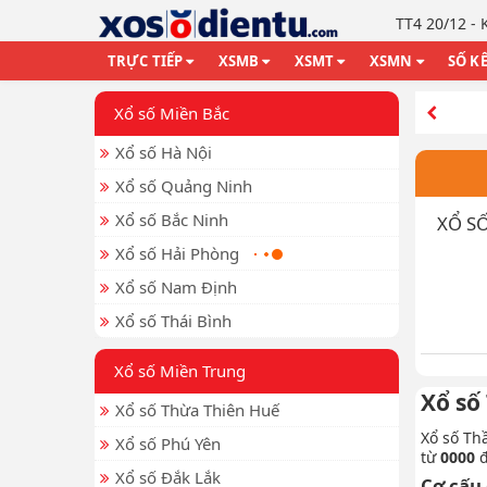
TT4 20/12 - 
TRỰC TIẾP
XSMB
XSMT
XSMN
SỐ K
Xổ số Miền Bắc
Xổ số Hà Nội
Xổ số Quảng Ninh
Xổ số Bắc Ninh
XỔ SỐ
Xổ số Hải Phòng
Xổ số Nam Định
Xổ số Thái Bình
Xổ số Miền Trung
Xổ số
Xổ số Thừa Thiên Huế
Xổ số Thầ
Xổ số Phú Yên
từ
0000
Xổ số Đắk Lắk
Cơ cấu 