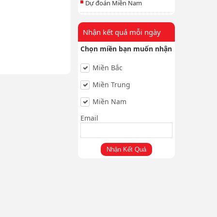
Dự đoán Miền Nam
Nhận kết quả mỗi ngày
Chọn miền bạn muốn nhận
Miền Bắc
Miền Trung
Miền Nam
Email
Nhận Kết Quả