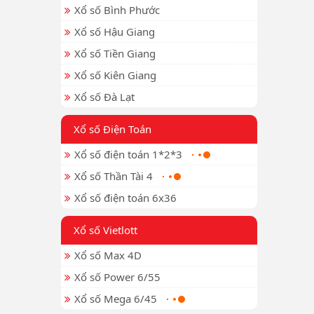
Xổ số Bình Phước
Xổ số Hậu Giang
Xổ số Tiền Giang
Xổ số Kiên Giang
Xổ số Đà Lạt
Xổ số Điện Toán
Xổ số điện toán 1*2*3
Xổ số Thần Tài 4
Xổ số điện toán 6x36
Xổ số Vietlott
Xổ số Max 4D
Xổ số Power 6/55
Xổ số Mega 6/45