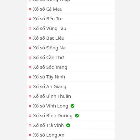
Xổ số Cà Mau
Xổ số Bến Tre
Xổ số Vũng Tàu
Xổ số Bạc Liêu
Xổ số Đồng Nai
Xổ số Cần Thơ
Xổ số Sóc Trăng
Xổ số Tây Ninh
Xổ số An Giang
Xổ số Bình Thuận
Xổ số Vĩnh Long
Xổ số Bình Dương
Xổ số Trà Vinh
Xổ số Long An