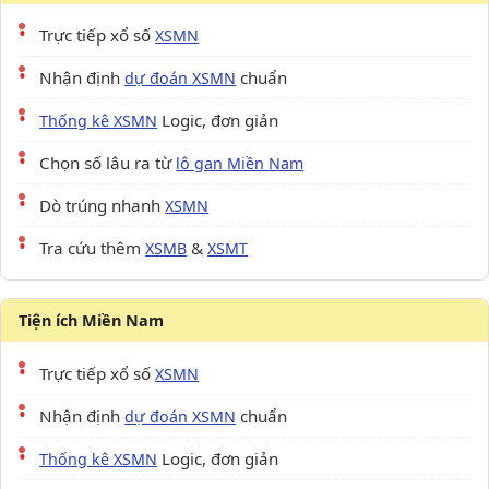
Trực tiếp xổ số
XSMN
Nhận định
chuẩn
dự đoán XSMN
Logic, đơn giản
Thống kê XSMN
Chọn số lâu ra từ
lô gan Miền Nam
Dò trúng nhanh
XSMN
Tra cứu thêm
&
XSMB
XSMT
Tiện ích Miền Nam
Trực tiếp xổ số
XSMN
Nhận định
chuẩn
dự đoán XSMN
Logic, đơn giản
Thống kê XSMN