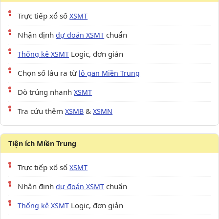
Trực tiếp xổ số
XSMT
Nhận định
chuẩn
dự đoán XSMT
Logic, đơn giản
Thống kê XSMT
Chọn số lâu ra từ
lô gan Miền Trung
Dò trúng nhanh
XSMT
Tra cứu thêm
&
XSMB
XSMN
Tiện ích Miền Trung
Trực tiếp xổ số
XSMT
Nhận định
chuẩn
dự đoán XSMT
Logic, đơn giản
Thống kê XSMT