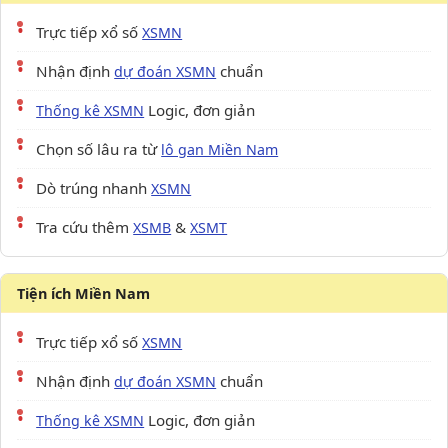
Trực tiếp xổ số
XSMN
Nhận định
chuẩn
dự đoán XSMN
Logic, đơn giản
Thống kê XSMN
Chọn số lâu ra từ
lô gan Miền Nam
Dò trúng nhanh
XSMN
Tra cứu thêm
&
XSMB
XSMT
Tiện ích Miền Nam
Trực tiếp xổ số
XSMN
Nhận định
chuẩn
dự đoán XSMN
Logic, đơn giản
Thống kê XSMN