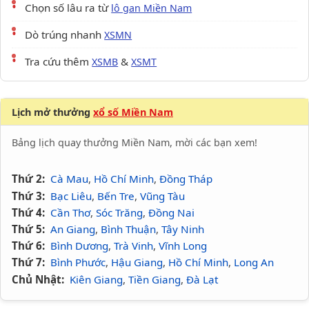
Chọn số lâu ra từ
lô gan Miền Nam
Dò trúng nhanh
XSMN
Tra cứu thêm
&
XSMB
XSMT
Lịch mở thưởng
xổ số Miền Nam
Bảng lịch quay thưởng Miền Nam, mời các bạn xem!
Thứ 2:
Cà Mau
,
Hồ Chí Minh
,
Đồng Tháp
Thứ 3:
Bạc Liêu
,
Bến Tre
,
Vũng Tàu
Thứ 4:
Cần Thơ
,
Sóc Trăng
,
Đồng Nai
Thứ 5:
An Giang
,
Bình Thuận
,
Tây Ninh
Thứ 6:
Bình Dương
,
Trà Vinh
,
Vĩnh Long
Thứ 7:
Bình Phước
,
Hậu Giang
,
Hồ Chí Minh
,
Long An
Chủ Nhật:
Kiên Giang
,
Tiền Giang
,
Đà Lạt