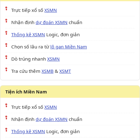
Trực tiếp xổ số
XSMN
Nhận định
chuẩn
dự đoán XSMN
Logic, đơn giản
Thống kê XSMN
Chọn số lâu ra từ
lô gan Miền Nam
Dò trúng nhanh
XSMN
Tra cứu thêm
&
XSMB
XSMT
Tiện ích Miền Nam
Trực tiếp xổ số
XSMN
Nhận định
chuẩn
dự đoán XSMN
Logic, đơn giản
Thống kê XSMN