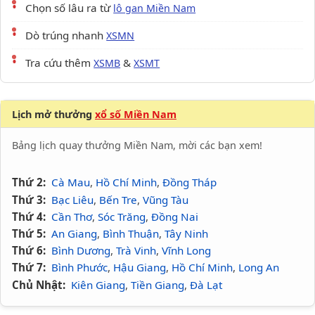
Chọn số lâu ra từ
lô gan Miền Nam
Dò trúng nhanh
XSMN
Tra cứu thêm
&
XSMB
XSMT
Lịch mở thưởng
xổ số Miền Nam
Bảng lịch quay thưởng Miền Nam, mời các bạn xem!
Thứ 2:
Cà Mau
,
Hồ Chí Minh
,
Đồng Tháp
Thứ 3:
Bạc Liêu
,
Bến Tre
,
Vũng Tàu
Thứ 4:
Cần Thơ
,
Sóc Trăng
,
Đồng Nai
Thứ 5:
An Giang
,
Bình Thuận
,
Tây Ninh
Thứ 6:
Bình Dương
,
Trà Vinh
,
Vĩnh Long
Thứ 7:
Bình Phước
,
Hậu Giang
,
Hồ Chí Minh
,
Long An
Chủ Nhật:
Kiên Giang
,
Tiền Giang
,
Đà Lạt