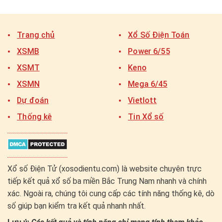
Trang chủ
Xổ Số Điện Toán
XSMB
Power 6/55
XSMT
Keno
XSMN
Mega 6/45
Dự đoán
Vietlott
Thống kê
Tin Xổ số
Xổ số Điện Tử (xosodientu.com) là website chuyên trực
tiếp kết quả xổ số ba miền Bắc Trung Nam nhanh và chính
xác. Ngoài ra, chúng tôi cung cấp các tính năng thống kê, dò
số giúp bạn kiểm tra kết quả nhanh nhất.