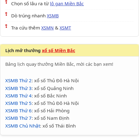
Chọn số lâu ra từ
lô gan Miền Bắc
Dò trúng nhanh
XSMB
Tra cứu thêm
&
XSMN
XSMT
Lịch mở thưởng
xổ số Miền Bắc
Bảng lịch quay thưởng Miền Bắc, mời các bạn xem!
XSMB Thứ 2
: xổ số Thủ Đô Hà Nội
XSMB Thứ 3
: xổ số Quảng Ninh
XSMB Thứ 4
: xổ số Bắc Ninh
XSMB Thứ 5
: xổ số Thủ Đô Hà Nội
XSMB Thứ 6
: xổ số Hải Phòng
XSMB Thứ 7
: xổ số Nam Định
XSMB Chủ Nhật
: xổ số Thái Bình