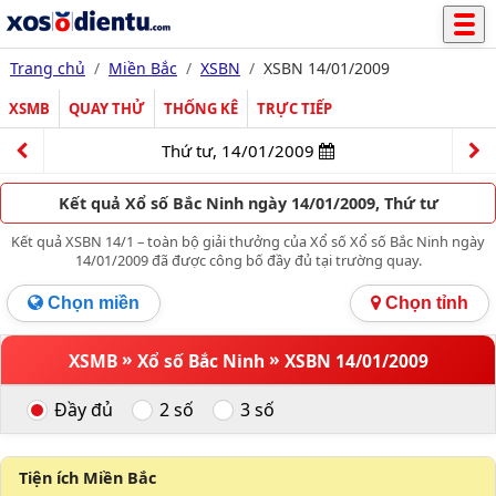
Trang chủ
Miền Bắc
XSBN
XSBN 14/01/2009
XSMB
QUAY THỬ
THỐNG KÊ
TRỰC TIẾP
Thứ tư, 14/01/2009
Kết quả Xổ số Bắc Ninh ngày 14/01/2009, Thứ tư
Kết quả XSBN 14/1 – toàn bộ giải thưởng của Xổ số Xổ số Bắc Ninh ngày
14/01/2009 đã được công bố đầy đủ tại trường quay.
Chọn miền
Chọn tỉnh
»
»
XSMB
Xổ số Bắc Ninh
XSBN 14/01/2009
Đầy đủ
2 số
3 số
Tiện ích Miền Bắc