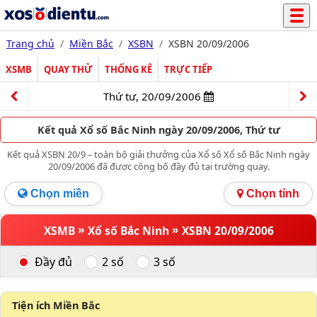
Trang chủ
Miền Bắc
XSBN
XSBN 20/09/2006
XSMB
QUAY THỬ
THỐNG KÊ
TRỰC TIẾP
Thứ tư, 20/09/2006
Kết quả Xổ số Bắc Ninh ngày 20/09/2006, Thứ tư
Kết quả XSBN 20/9 – toàn bộ giải thưởng của Xổ số Xổ số Bắc Ninh ngày
20/09/2006 đã được công bố đầy đủ tại trường quay.
Chọn miền
Chọn tỉnh
»
»
XSMB
Xổ số Bắc Ninh
XSBN 20/09/2006
Đầy đủ
2 số
3 số
Tiện ích Miền Bắc