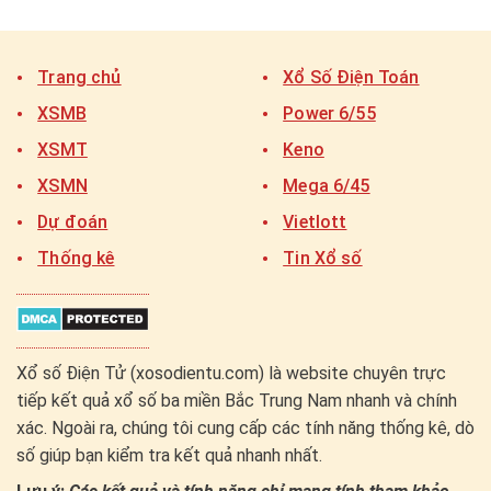
Trang chủ
Xổ Số Điện Toán
XSMB
Power 6/55
XSMT
Keno
XSMN
Mega 6/45
Dự đoán
Vietlott
Thống kê
Tin Xổ số
Xổ số Điện Tử (xosodientu.com) là website chuyên trực
tiếp kết quả xổ số ba miền Bắc Trung Nam nhanh và chính
xác. Ngoài ra, chúng tôi cung cấp các tính năng thống kê, dò
số giúp bạn kiểm tra kết quả nhanh nhất.