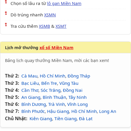
Chọn số lâu ra từ
lô gan Miền Nam
Dò trúng nhanh
XSMN
Tra cứu thêm
&
XSMB
XSMT
Lịch mở thưởng
xổ số Miền Nam
Bảng lịch quay thưởng Miền Nam, mời các bạn xem!
Thứ 2:
Cà Mau
,
Hồ Chí Minh
,
Đồng Tháp
Thứ 3:
Bạc Liêu
,
Bến Tre
,
Vũng Tàu
Thứ 4:
Cần Thơ
,
Sóc Trăng
,
Đồng Nai
Thứ 5:
An Giang
,
Bình Thuận
,
Tây Ninh
Thứ 6:
Bình Dương
,
Trà Vinh
,
Vĩnh Long
Thứ 7:
Bình Phước
,
Hậu Giang
,
Hồ Chí Minh
,
Long An
Chủ Nhật:
Kiên Giang
,
Tiền Giang
,
Đà Lạt