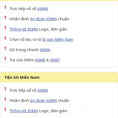
Trực tiếp xổ số
XSMN
Nhận định
chuẩn
dự đoán XSMN
Logic, đơn giản
Thống kê XSMN
Chọn số lâu ra từ
lô gan Miền Nam
Dò trúng nhanh
XSMN
Tra cứu thêm
&
XSMB
XSMT
Tiện ích Miền Nam
Trực tiếp xổ số
XSMN
Nhận định
chuẩn
dự đoán XSMN
Logic, đơn giản
Thống kê XSMN