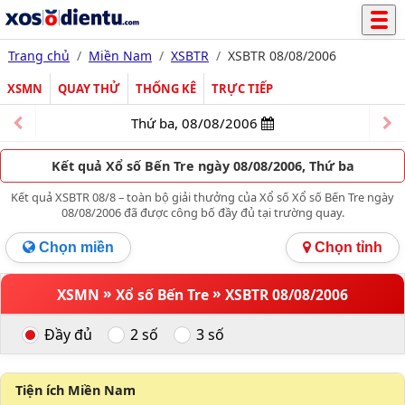
Trang chủ
Miền Nam
XSBTR
XSBTR 08/08/2006
XSMN
QUAY THỬ
THỐNG KÊ
TRỰC TIẾP
Thứ ba, 08/08/2006
Kết quả Xổ số Bến Tre ngày 08/08/2006, Thứ ba
Kết quả XSBTR 08/8 – toàn bộ giải thưởng của Xổ số Xổ số Bến Tre ngày
08/08/2006 đã được công bố đầy đủ tại trường quay.
Chọn miền
Chọn tỉnh
»
»
XSMN
Xổ số Bến Tre
XSBTR 08/08/2006
Đầy đủ
2 số
3 số
Tiện ích Miền Nam