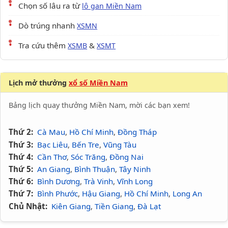
Chọn số lâu ra từ
lô gan Miền Nam
Dò trúng nhanh
XSMN
Tra cứu thêm
&
XSMB
XSMT
Lịch mở thưởng
xổ số Miền Nam
Bảng lịch quay thưởng Miền Nam, mời các bạn xem!
Thứ 2:
Cà Mau
,
Hồ Chí Minh
,
Đồng Tháp
Thứ 3:
Bạc Liêu
,
Bến Tre
,
Vũng Tàu
Thứ 4:
Cần Thơ
,
Sóc Trăng
,
Đồng Nai
Thứ 5:
An Giang
,
Bình Thuận
,
Tây Ninh
Thứ 6:
Bình Dương
,
Trà Vinh
,
Vĩnh Long
Thứ 7:
Bình Phước
,
Hậu Giang
,
Hồ Chí Minh
,
Long An
Chủ Nhật:
Kiên Giang
,
Tiền Giang
,
Đà Lạt